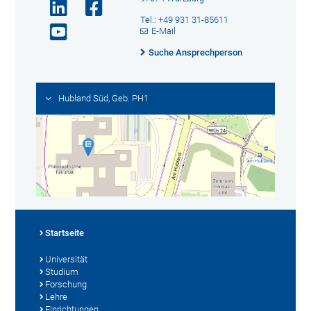
Tel.: +49 931 31-85611
E-Mail
Suche Ansprechperson
Hubland Süd, Geb. PH1
Startseite
Universität
Studium
Forschung
Lehre
Einrichtungen