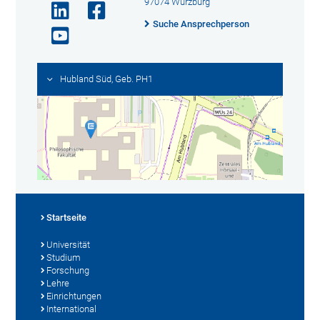
97074 Würzburg
Suche Ansprechperson
Hubland Süd, Geb. PH1
Startseite
Universität
Studium
Forschung
Lehre
Einrichtungen
International