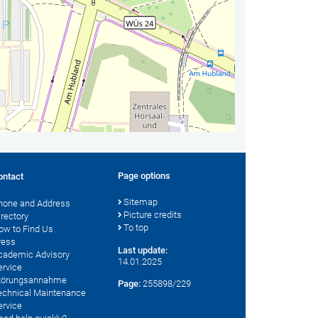
Page options
ontact
Sitemap
hone and Address
Picture credits
irectory
To top
ow to Find Us
ress
Last update:
cademic Advisory
14.01.2025
ervice
törungsannahme
Page:
255898/229
echnical Maintenance
ervice