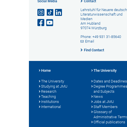
Social Media
Contact
Lehrstuhl für Neuere deutsc
Literaturwissenschaft und
Medien
Am Hubland
97074 Würzburg
Phone: +49 931 31-85640
Email
Find Contact
Home
The University
The University
Dates and Deadlines
Studying at JMU
Degree Programme
Research
and Subjects
Teaching
News
Institutions
Jobs at JMU
International
Staff Members
Glossary of
Administrative Term
Official publications