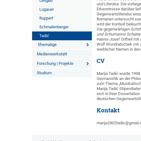
Leitgeb
und Literatur. Die vorli
Erkenntnisse darüber lie
Lugauer
Gegenwartsliteratur einz
Ruppert
Romanen untersucht sowi
wird der Kontext beleuch
Schmalenberger
Die gegenwärtigen Schrift
und Schumanns Schatte
Tadić
Hanns-Josef Ortheil mit
Wolf Wondratschek mit
Ehemalige
weiblicher Namen in den T
Medienwerkstatt
CV
Forschung | Projekte
Studium
Marija Tadić wurde 1998 
Germanistik an der Philo
zum Thema „Musikalisc
Marija Tadić Stipendiate
sich in ihrer Dissertatio
deutschen Gegenwartslit
Kontakt
marija2802tadic@gmail