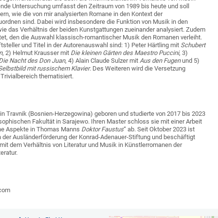
egende Untersuchung umfasst den Zeitraum von 1989 bis heute und soll
fern, wie die von mir analysierten Romane in den Kontext der
uordnen sind. Dabei wird insbesondere die Funktion von Musik in den
e das Verhältnis der beiden Kunstgattungen zueinander analysiert. Zudem
tet, den die Auswahl klassisch-romantischer Musik den Romanen verleiht.
steller und Titel in der Autorenauswahl sind: 1) Peter Härtling mit
Schubert
n
, 2) Helmut Krausser mit
Die kleinen Gärten des Maestro Puccini
, 3)
Die Nacht des Don Juan
, 4) Alain Claude Sulzer mit
Aus den Fugen
und 5)
Selbstbild mit russischem Klavier
. Des Weiteren wird die Versetzung
rivialbereich thematisiert.
in Travnik (Bosnien-Herzegowina) geboren und studierte von 2017 bis 2023
sophischen Fakultät in Sarajewo. Ihren Master schloss sie mit einer Arbeit
he Aspekte in Thomas Manns
Doktor Faustus
“ ab. Seit Oktober 2023 ist
n der Ausländerförderung der Konrad-Adenauer-Stiftung und beschäftigt
n mit dem Verhältnis von Literatur und Musik in Künstlerromanen der
eratur.
.com