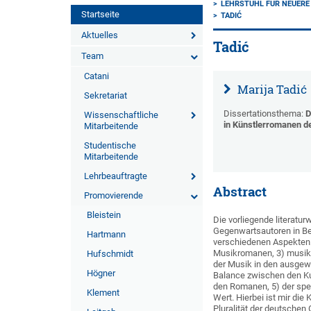
LEHRSTUHL FÜR NEUERE
Startseite
TADIĆ
Aktuelles
Tadić
Team
Catani
Marija Tadić
Sekretariat
Dissertationsthema:
D
Wissenschaftliche
in Künstlerromanen d
Mitarbeitende
Studentische
Mitarbeitende
Lehrbeauftragte
Abstract
Promovierende
Bleistein
Die vorliegende literatu
Gegenwartsautoren in Bez
Hartmann
verschiedenen Aspekten: 
Musikromanen, 3) musikal
Hufschmidt
der Musik in den ausgew
Högner
Balance zwischen den Kun
den Romanen, 5) der spe
Klement
Wert. Hierbei ist mir die
Pluralität der deutschen 