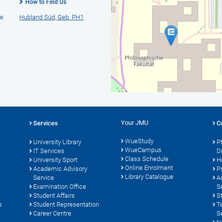
How to Find Us
he
Hubland Süd, Geb. PH1
Your JMU
Services
C
WueStudy
University Library
P
WueCampus
s
IT Services
D
Class Schedule
University Sport
H
Online Enrolment
Academic Advisory
P
Library Catalogue
Service
A
Examination Office
S
Student Affairs
S
s
Student Representation
T
Career Centre
S