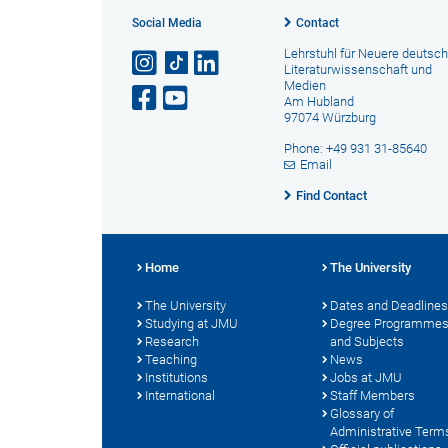
Social Media
Contact
Lehrstuhl für Neuere deutsc
Literaturwissenschaft und
Medien
Am Hubland
97074 Würzburg
Phone: +49 931 31-85640
Email
Find Contact
Home
The University
The University
Dates and Deadlines
Studying at JMU
Degree Programme
Research
and Subjects
Teaching
News
Institutions
Jobs at JMU
International
Staff Members
Glossary of
Administrative Term