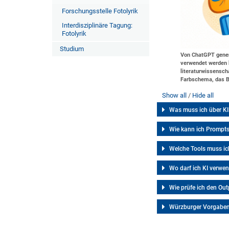
Forschungsstelle Fotolyrik
Interdisziplinäre Tagung:
Fotolyrik
Studium
Von ChatGPT generi
verwendet werden k
literaturwissensch
Farbschema, das Bi
Show all
Hide all
Was muss ich über KI
Wie kann ich Prompts
Welche Tools muss i
Wo darf ich KI verwe
Wie prüfe ich den Out
Würzburger Vorgaben