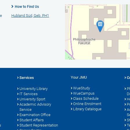
How to Find Us
he
Hubland Süd, Geb. PH1
Your JMU
Services
C
WueStudy
University Library
P
WueCampus
s
IT Services
D
Class Schedule
University Sport
H
Online Enrolment
Academic Advisory
P
Library Catalogue
Service
A
Examination Office
S
Student Affairs
S
s
Student Representation
T