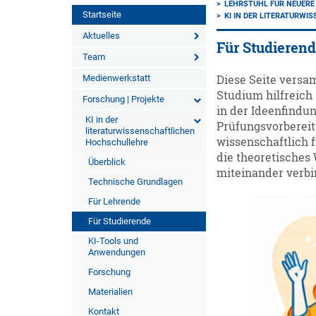
LEHRSTUHL FÜR NEUERE
Startseite
KI IN DER LITERATURW
Aktuelles
Für Studieren
Team
Medienwerkstatt
Diese Seite versa
Studium hilfreich
Forschung | Projekte
in der Ideenfindun
KI in der
Prüfungsvorbereit
literaturwissenschaftlichen
wissenschaftlich 
Hochschullehre
die theoretisches 
Überblick
miteinander verbi
Technische Grundlagen
Für Lehrende
Für Studierende
KI-Tools und
Anwendungen
Forschung
Materialien
Kontakt