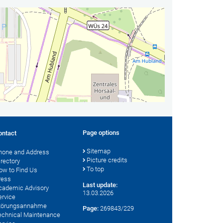
Page options
ontact
Sitemap
hone and Address
Picture credits
irectory
To top
ow to Find Us
ress
Last update:
cademic Advisory
13.03.2026
ervice
törungsannahme
Page:
269843/229
echnical Maintenance