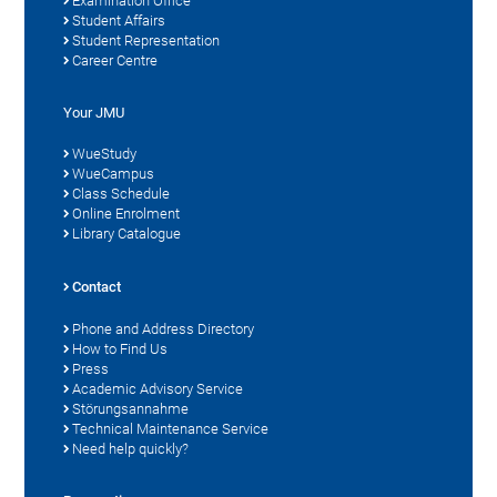
Examination Office
Student Affairs
Student Representation
Career Centre
Your JMU
WueStudy
WueCampus
Class Schedule
Online Enrolment
Library Catalogue
Contact
Phone and Address Directory
How to Find Us
Press
Academic Advisory Service
Störungsannahme
Technical Maintenance Service
Need help quickly?