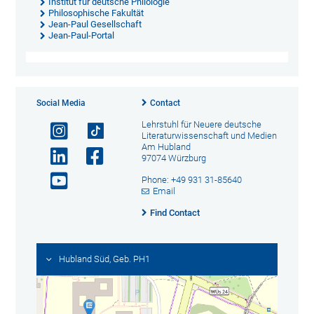
Institut für deutsche Philologie
Philosophische Fakultät
Jean-Paul Gesellschaft
Jean-Paul-Portal
Social Media
Contact
Lehrstuhl für Neuere deutsche
Literaturwissenschaft und Medien
Am Hubland
97074 Würzburg
Phone: +49 931 31-85640
Email
Find Contact
Hubland Süd, Geb. PH1