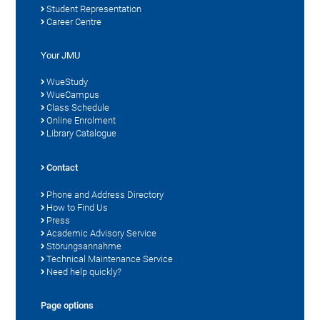
Student Representation
Career Centre
Your JMU
WueStudy
WueCampus
Class Schedule
Online Enrolment
Library Catalogue
Contact
Phone and Address Directory
How to Find Us
Press
Academic Advisory Service
Störungsannahme
Technical Maintenance Service
Need help quickly?
Page options