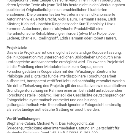
Fotogedichts treten zeitgenössische Autor:innen in den Vordergrund,
deren lyrische Texte als (zum Teil bis heute nicht in den Werkausgaben
publizierte) Originalbeiträge in unterschiedlichen Illustrierten
erscheinen. Die prominentesten Vertreter:innen sind kanonisierte
Autor:innen wie Bertolt Brecht, Vicki Baum, Hermann Hesse, Erich
Kästner, Klabund, Joachim Ringelnatz oder Kurt Tucholsky. Hinzu
kommen Autor:innen, deren fotolyrische Produktivität eine
literarhistorische Rehabilitierung einfordert (etwa Max Kolpe, Joe
Lederer, Charlie K. Roellinghoff, Edith Hamann oder Robert Harrer).
Projektziele
Das erste Projektziel ist die möglichst vollständige Korpuserfassung,
die in Kooperation mit unterschiedlichen Bibliotheken und durch eine
umfangreiche Archivrecherche ermöglicht wird. Ein zweites Projektziel
ist die Erstellung einer Metadatenbank zum Korpus, deren
Forschungsdaten in Kooperation mit dem Würzburger Zentrum für
Philologie und Digitalität für die interdisziplinäre Forschungsarbeit
aufbereitet, transparent veröffentlicht und nachhaltig verwaltet werden.
Die dritte Zielsetzung des Projekts gilt der qualitativen wie quantitativen
Grundlagenforschung im Rahmen einer am Lehrstuhl aufzubauenden
Forschungsstelle Fotolyrik. Hier soll die Geschichte deutschsprachiger
Fotogedichte systematisch erarbeitet und das bislang
gattungsästhetisch wie -theoretisch ignorierte Fotogedicht erstmalig
als selbständige ästhetische Gattung erforscht werden.
Veröffentlichungen
Stephanie Catani, Michael Will: Das Fotogedicht. Zur
(Wieder-)Entdeckung einer intermedialen Gattung. In: Zeitschrift für
deutsche Philologie Band 142. Heft 2/2024, S. 281-309.