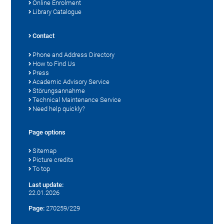
Online Enrolment
Library Catalogue
Contact
Phone and Address Directory
How to Find Us
Press
Academic Advisory Service
Störungsannahme
Technical Maintenance Service
Need help quickly?
Page options
Sitemap
Picture credits
To top
Last update:
22.01.2026
Page:
270259/229