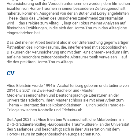
Verunsicherung soll der Versuch unternommen werden, dem filmischen
Erzählen von Horror-Träumen in seiner besonderen Zeitzeugenschaft
näher zu kommen. Ausgehend von der an Butler und Lorey angelehnten
These, dass das Erleben des Unsicheren zunehmend zur Normalität
wird – das Prekäre zum Alltag –, liegt der Fokus meiner Analysen auf
filmischen Erzählungen, in die sich der Horror-Traum in das Alltägliche
eingeschrieben hat.
Das Ziel meiner Arbeit besteht also in der Untersuchung gegenwärtiger
Ästhetiken des Horror-Traums, die, interferierend mit soziopolitischen
Diskursen der Verunsicherung und mit dem »unsicheren« Medium Film,
auf eine besondere zeitgenössische Albtraum-Poetik verweisen – auf
die des prekären Horror-Traum-Alltags.
CV
Alice Bleistein wurde 1994 in Aschaffenburg geboren und studierte von
2014 bis 2021 im Zwei-Fach-Bachelor und -Master
Medienwissenschaften und Deutschsprachige Literaturen an der
Universität Paderborn. Ihren Master schloss sie mit einer Arbeit zum
Thema »Totentanz der Risikokandidatinnen – Ulrich Seidls Paradies-
Trilogie zwischen Kontrolle und Erlebnis« ab.
Seit April 2021 ist Alice Bleistein Wissenschaftliche Mitarbeiterin im
DFG-Graduiertenkolleg »Europäische Traumkulturen« an der Universität
des Saarlandes und beschäftigt sich in ihrer Dissertation mit dem
Horror-Traum im zeitgenössischen europäischen Kino.