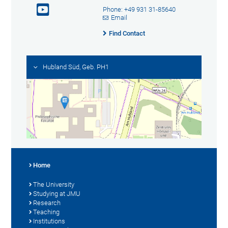
Phone: +49 931 31-85640
Email
Find Contact
Hubland Süd, Geb. PH1
Home
The University
Studying at JMU
Research
Teaching
Institutions