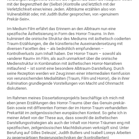
mit der Begrenztheit der (Selbst-)Kontrolle und letztlich mit der
Verletzlichkeit einer/eines Jeden. Albträume erzählen also von
Vulnerabilität oder, mit Judith Butler gesprochen, von »genuinem
Prekär-Sein«.
Im Medium Film erfährt das Erinnern an den Albtraum nun eine
spezifische Ästhetisierung in Form des Horror-Traums. In ihm
kulminiert die onirische Struktur des Mediums mit ästhetisch codierten
Traum-Erzählungen, die die künstlerische Auseinandersetzung mit
diversen Facetten des – als bedrohlich empfundenen –
Kontrollverlusts zum Inhalt haben. Der Horror-Traum – sowohl als
»anderer Raum« im Film, als auch unmarkiert über die onirische
Medienstruktur in Kombination mit ästhetischen Horror-Narrativen
mitlaufend – ist somit eine besondere Albtraum-Darstellung. Durch
seine Rezeption werden wir Zeug:innen einer intermedialen Kernfusion
von verunsichernden Medialitäten (Traum, Film und Horror), die in ihrer
Kulmination grundlegende Vorstellungen von Macht und Ohnmacht
diskutieren.
Im Rahmen meines Dissertationsprojekts beschäftige ich mich mit
eben jenen Erzählungen des Horror-Traums über das Genuin-prekär-
Sein sowie mit differenten Formen der im Horror-Traum verhandelten
Prekarität im zeitgenössischen europäischen Kontext. So gehe ich in
meiner Arbeit von der These aus, dass sowohl die ästhetischen
Darstellungsstrategien als auch der Inhalt von Horror-Träumen eng mit
spezifischen, zeitgenössischen Machtdiskursen verknüpft sind. Unter
Berufung auf Gilles Deleuze’, Judith Butlers und Isabell Loreys Arbeiten
zu gegenwärtigen Regierungstechniken der (kontrollierten)