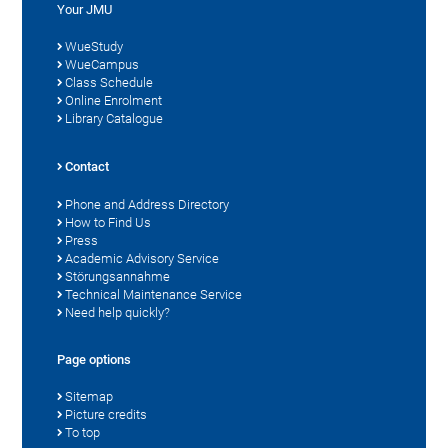
Your JMU
WueStudy
WueCampus
Class Schedule
Online Enrolment
Library Catalogue
Contact
Phone and Address Directory
How to Find Us
Press
Academic Advisory Service
Störungsannahme
Technical Maintenance Service
Need help quickly?
Page options
Sitemap
Picture credits
To top