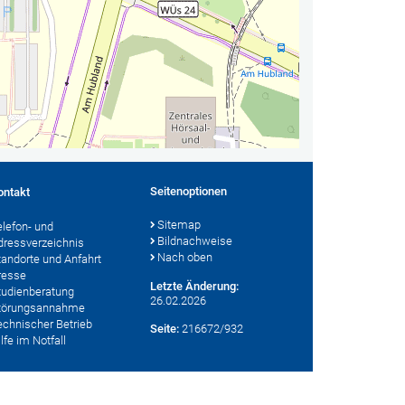
Seitenoptionen
ontakt
Sitemap
elefon- und
Bildnachweise
dressverzeichnis
Nach oben
tandorte und Anfahrt
resse
Letzte Änderung:
tudienberatung
26.02.2026
törungsannahme
echnischer Betrieb
Seite:
216672/932
lfe im Notfall