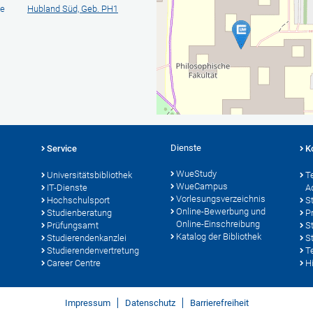
ie
Hubland Süd, Geb. PH1
Dienste
Service
K
WueStudy
Universitätsbibliothek
T
WueCampus
IT-Dienste
A
Vorlesungsverzeichnis
Hochschulsport
S
Online-Bewerbung und
Studienberatung
P
Online-Einschreibung
Prüfungsamt
S
Katalog der Bibliothek
Studierendenkanzlei
S
Studierendenvertretung
T
Career Centre
Hi
Impressum
Datenschutz
Barrierefreiheit