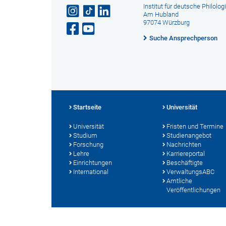
Institut für deutsche Philolog
Am Hubland
97074 Würzburg
Suche Ansprechperson
Startseite
Universität
Universität
Fristen und Termine
Studium
Studienangebot
Forschung
Nachrichten
Lehre
Karriereportal
Einrichtungen
Beschäftigte
International
VerwaltungsABC
Amtliche
Veröffentlichungen