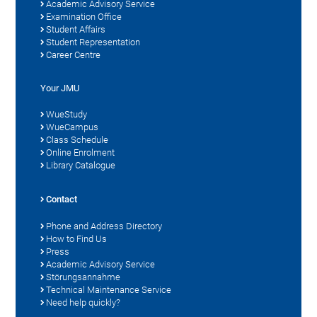
Academic Advisory Service
Examination Office
Student Affairs
Student Representation
Career Centre
Your JMU
WueStudy
WueCampus
Class Schedule
Online Enrolment
Library Catalogue
Contact
Phone and Address Directory
How to Find Us
Press
Academic Advisory Service
Störungsannahme
Technical Maintenance Service
Need help quickly?