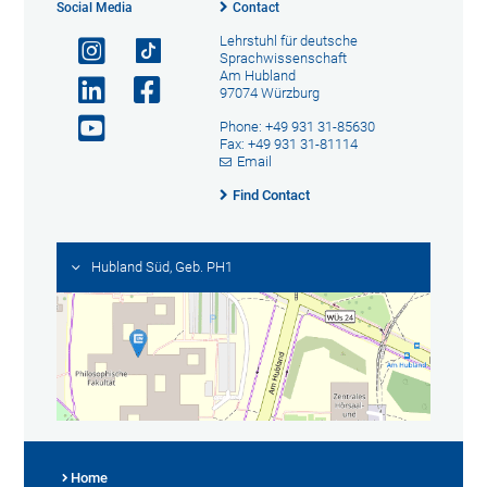
Social Media
Contact
Lehrstuhl für deutsche
Sprachwissenschaft
Am Hubland
97074 Würzburg
Phone: +49 931 31-85630
Fax: +49 931 31-81114
Email
Find Contact
Hubland Süd, Geb. PH1
Home