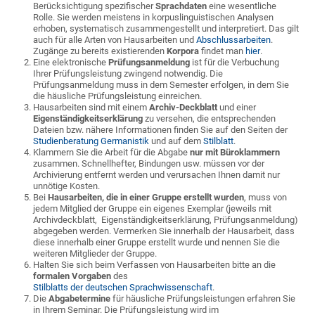
Berücksichtigung spezifischer
Sprachdaten
eine wesentliche
Rolle. Sie werden meistens in korpuslinguistischen Analysen
erhoben, systematisch zusammengestellt und interpretiert. Das gilt
auch für alle Arten von Hausarbeiten und
Abschlussarbeiten
.
Zugänge zu bereits existierenden
Korpora
findet man
hier
.
Eine elektronische
Prüfungsanmeldung
ist für die Verbuchung
Ihrer Prüfungsleistung zwingend notwendig. Die
Prüfungsanmeldung muss in dem Semester erfolgen, in dem Sie
die häusliche Prüfungsleistung einreichen.
Hausarbeiten sind mit einem
Archiv-Deckblatt
und einer
Eigenständigkeitserklärung
zu versehen, die entsprechenden
Dateien bzw. nähere Informationen finden Sie auf den Seiten der
Studienberatung Germanistik
und auf dem
Stilblatt
.
Klammern Sie die Arbeit für die Abgabe
nur mit Büroklammern
zusammen. Schnellhefter, Bindungen usw. müssen vor der
Archivierung entfernt werden und verursachen Ihnen damit nur
unnötige Kosten.
Bei
Hausarbeiten, die in einer Gruppe erstellt wurden
, muss von
jedem Mitglied der Gruppe ein eigenes Exemplar (jeweils mit
Archivdeckblatt, Eigenständigkeitserklärung, Prüfungsanmeldung)
abgegeben werden. Vermerken Sie innerhalb der Hausarbeit, dass
diese innerhalb einer Gruppe erstellt wurde und nennen Sie die
weiteren Mitglieder der Gruppe.
Halten Sie sich beim Verfassen von Hausarbeiten bitte an die
formalen Vorgaben
des
Stilblatts der deutschen Sprachwissenschaft
.
Die
Abgabetermine
für häusliche Prüfungsleistungen erfahren Sie
in Ihrem Seminar. Die Prüfungsleistung wird im