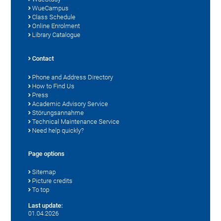
WueCampus
Class Schedule
Online Enrolment
Library Catalogue
Contact
Phone and Address Directory
How to Find Us
Press
Academic Advisory Service
Störungsannahme
Technical Maintenance Service
Need help quickly?
Page options
Sitemap
Picture credits
To top
Last update:
01.04.2026