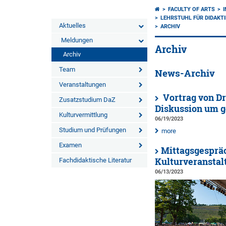
FACULTY OF ARTS
LEHRSTUHL FÜR DIDAKT
Aktuelles
ARCHIV
Meldungen
Archiv
Archiv
Team
News-Archiv
Veranstaltungen
Vortrag von Dr.
Zusatzstudium DaZ
Diskussion um g
Kulturvermittlung
06/19/2023
Studium und Prüfungen
more
Examen
Mittagsgespräc
Kulturveranstal
Fachdidaktische Literatur
06/13/2023