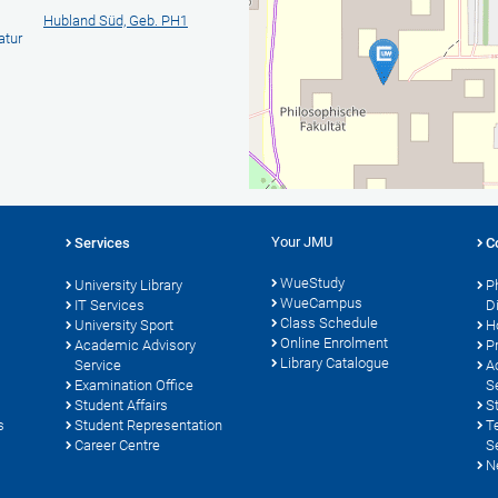
Hubland Süd, Geb. PH1
atur
Your JMU
Services
C
WueStudy
University Library
P
WueCampus
s
IT Services
D
Class Schedule
University Sport
H
Online Enrolment
Academic Advisory
P
Library Catalogue
Service
A
Examination Office
S
Student Affairs
S
s
Student Representation
T
Career Centre
S
N