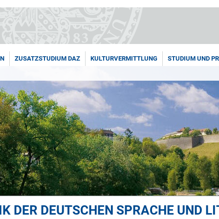
EN
ZUSATZSTUDIUM DAZ
KULTURVERMITTLUNG
STUDIUM UND P
IK DER DEUTSCHEN SPRACHE UND L