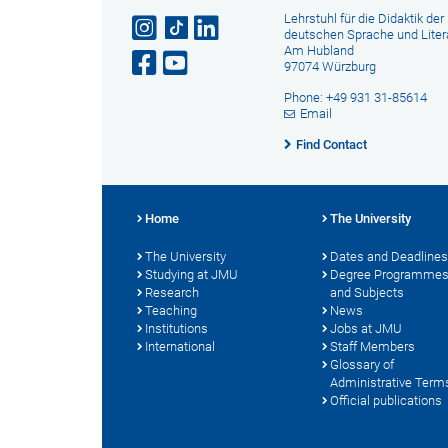
Lehrstuhl für die Didaktik der
deutschen Sprache und Liter
Am Hubland
97074 Würzburg
Phone: +49 931 31-85614
Email
Find Contact
Home
The University
The University
Dates and Deadlines
Studying at JMU
Degree Programme
Research
and Subjects
Teaching
News
Institutions
Jobs at JMU
International
Staff Members
Glossary of
Administrative Term
Official publications