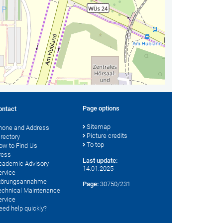
Page options
ontact
Sitemap
hone and Address
Picture credits
irectory
To top
ow to Find Us
ress
Last update:
cademic Advisory
14.01.2025
ervice
törungsannahme
Page:
30750/231
echnical Maintenance
ervice
eed help quickly?