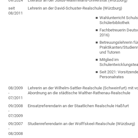
09/2024
Literatur an der Julius-Maximilians-Universität
(Würzburg)
seit
Lehrerin an der David-Schuster-Realschule (Würzburg)
08/2011
Wahlunterricht Schuls
Schülerbibliothek
Fachbetreuerin Deuts
2016)
Betreuungslehrerin fü
Praktikanten/Studien
und Tutoren
Mitglied im
Schulentwicklungste
Seit 2021: Vorsitzend
Personalrates
08/2009
Lehrerin an der Wilhelm-Sattler-Realschule (Schweinfurt) mit vo
-
Abordnung an die städtische Walther-Rathenau-Realschule
07/2011
09/2008
Einsatzreferendarin an der Staatlichen Realschule Haßfurt
-
07/2009
09/2007
Studienreferendarin an der Wolffskeel-Realschule (Würzburg)
-
08/2008