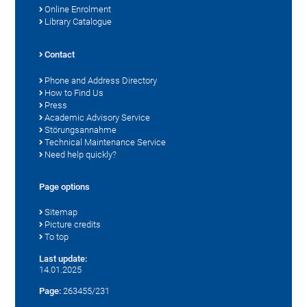
Online Enrolment
Library Catalogue
Contact
Phone and Address Directory
How to Find Us
Press
Academic Advisory Service
Störungsannahme
Technical Maintenance Service
Need help quickly?
Page options
Sitemap
Picture credits
To top
Last update:
14.01.2025
Page:
263455/231