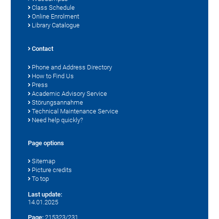
Class Schedule
Online Enrolment
Library Catalogue
Contact
Phone and Address Directory
How to Find Us
Press
Academic Advisory Service
Störungsannahme
Technical Maintenance Service
Need help quickly?
Page options
Sitemap
Picture credits
To top
Last update:
14.01.2025
Page:
215323/231