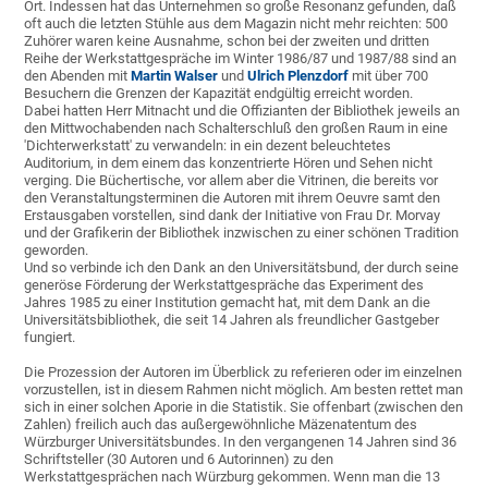
Ort. Indessen hat das Unternehmen so große Resonanz gefunden, daß
oft auch die letzten Stühle aus dem Magazin nicht mehr reichten: 500
Zuhörer waren keine Ausnahme, schon bei der zweiten und dritten
Reihe der Werkstattgespräche im Winter 1986/87 und 1987/88 sind an
den Abenden mit
Martin Walser
und
Ulrich Plenzdorf
mit über 700
Besuchern die Grenzen der Kapazität endgültig erreicht worden.
Dabei hatten Herr Mitnacht und die Offizianten der Bibliothek jeweils an
den Mittwochabenden nach Schalterschluß den großen Raum in eine
'Dichterwerkstatt' zu verwandeln: in ein dezent beleuchtetes
Auditorium, in dem einem das konzentrierte Hören und Sehen nicht
verging. Die Büchertische, vor allem aber die Vitrinen, die bereits vor
den Veranstaltungsterminen die Autoren mit ihrem Oeuvre samt den
Erstausgaben vorstellen, sind dank der Initiative von Frau Dr. Morvay
und der Grafikerin der Bibliothek inzwischen zu einer schönen Tradition
geworden.
Und so verbinde ich den Dank an den Universitätsbund, der durch seine
generöse Förderung der Werkstattgespräche das Experiment des
Jahres 1985 zu einer Institution gemacht hat, mit dem Dank an die
Universitätsbibliothek, die seit 14 Jahren als freundlicher Gastgeber
fungiert.
Die Prozession der Autoren im Überblick zu referieren oder im einzelnen
vorzustellen, ist in diesem Rahmen nicht möglich. Am besten rettet man
sich in einer solchen Aporie in die Statistik. Sie offenbart (zwischen den
Zahlen) freilich auch das außergewöhnliche Mäzenatentum des
Würzburger Universitätsbundes. In den vergangenen 14 Jahren sind 36
Schriftsteller (30 Autoren und 6 Autorinnen) zu den
Werkstattgesprächen nach Würzburg gekommen. Wenn man die 13