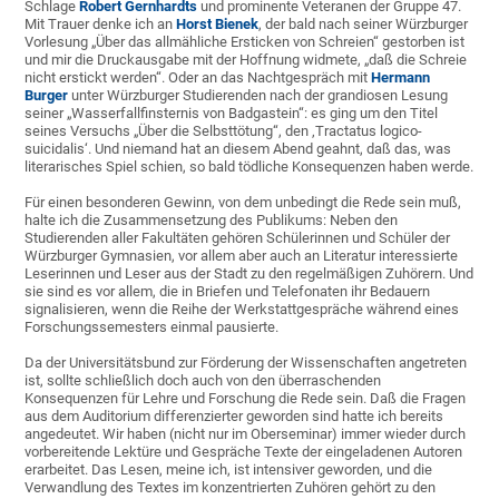
Schlage
Robert Gernhardts
und prominente Veteranen der Gruppe 47.
Mit Trauer denke ich an
Horst Bienek
, der bald nach seiner Würzburger
Vorlesung „Über das allmähliche Ersticken von Schreien“ gestorben ist
und mir die Druckausgabe mit der Hoffnung widmete, „daß die Schreie
nicht erstickt werden“. Oder an das Nachtgespräch mit
Hermann
Burger
unter Würzburger Studierenden nach der grandiosen Lesung
seiner „Wasserfallfinsternis von Badgastein“: es ging um den Titel
seines Versuchs „Über die Selbsttötung“, den ‚Tractatus logico-
suicidalis‘. Und niemand hat an diesem Abend geahnt, daß das, was
literarisches Spiel schien, so bald tödliche Konsequenzen haben werde.
Für einen besonderen Gewinn, von dem unbedingt die Rede sein muß,
halte ich die Zusammensetzung des Publikums: Neben den
Studierenden aller Fakultäten gehören Schülerinnen und Schüler der
Würzburger Gymnasien, vor allem aber auch an Literatur interessierte
Leserinnen und Leser aus der Stadt zu den regelmäßigen Zuhörern. Und
sie sind es vor allem, die in Briefen und Telefonaten ihr Bedauern
signalisieren, wenn die Reihe der Werkstattgespräche während eines
Forschungssemesters einmal pausierte.
Da der Universitätsbund zur Förderung der Wissenschaften angetreten
ist, sollte schließlich doch auch von den überraschenden
Konsequenzen für Lehre und Forschung die Rede sein. Daß die Fragen
aus dem Auditorium differenzierter geworden sind hatte ich bereits
angedeutet. Wir haben (nicht nur im Oberseminar) immer wieder durch
vorbereitende Lektüre und Gespräche Texte der eingeladenen Autoren
erarbeitet. Das Lesen, meine ich, ist intensiver geworden, und die
Verwandlung des Textes im konzentrierten Zuhören gehört zu den