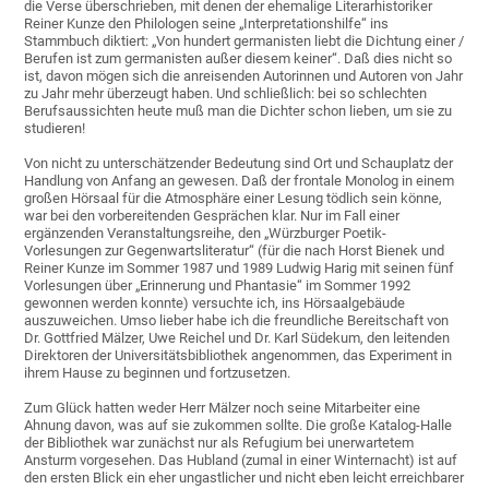
die Verse überschrieben, mit denen der ehemalige Literarhistoriker
Reiner Kunze den Philologen seine „Interpretationshilfe“ ins
Stammbuch diktiert: „Von hundert germanisten liebt die Dichtung einer /
Berufen ist zum germanisten außer diesem keiner“. Daß dies nicht so
ist, davon mögen sich die anreisenden Autorinnen und Autoren von Jahr
zu Jahr mehr überzeugt haben. Und schließlich: bei so schlechten
Berufsaussichten heute muß man die Dichter schon lieben, um sie zu
studieren!
Von nicht zu unterschätzender Bedeutung sind Ort und Schauplatz der
Handlung von Anfang an gewesen. Daß der frontale Monolog in einem
großen Hörsaal für die Atmosphäre einer Lesung tödlich sein könne,
war bei den vorbereitenden Gesprächen klar. Nur im Fall einer
ergänzenden Veranstaltungsreihe, den „Würzburger Poetik-
Vorlesungen zur Gegenwartsliteratur“ (für die nach Horst Bienek und
Reiner Kunze im Sommer 1987 und 1989 Ludwig Harig mit seinen fünf
Vorlesungen über „Erinnerung und Phantasie“ im Sommer 1992
gewonnen werden konnte) versuchte ich, ins Hörsaalgebäude
auszuweichen. Umso lieber habe ich die freundliche Bereitschaft von
Dr. Gottfried Mälzer, Uwe Reichel und Dr. Karl Südekum, den leitenden
Direktoren der Universitätsbibliothek angenommen, das Experiment in
ihrem Hause zu beginnen und fortzusetzen.
Zum Glück hatten weder Herr Mälzer noch seine Mitarbeiter eine
Ahnung davon, was auf sie zukommen sollte. Die große Katalog-Halle
der Bibliothek war zunächst nur als Refugium bei unerwartetem
Ansturm vorgesehen. Das Hubland (zumal in einer Winternacht) ist auf
den ersten Blick ein eher ungastlicher und nicht eben leicht erreichbarer