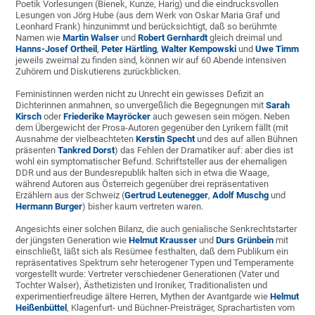
Poetik Vorlesungen (Bienek, Kunze, Harig) und die eindrucksvollen
Lesungen von Jörg Hube (aus dem Werk von Oskar Maria Graf und
Leonhard Frank) hinzunimmt und berücksichtigt, daß so berühmte
Namen wie
Martin Walser
und
Robert Gernhardt
gleich dreimal und
Hanns-Josef Ortheil
,
Peter Härtling
,
Walter Kempowski
und
Uwe Timm
jeweils zweimal zu finden sind, können wir auf 60 Abende intensiven
Zuhörern und Diskutierens zurückblicken.
Feministinnen werden nicht zu Unrecht ein gewisses Defizit an
Dichterinnen anmahnen, so unvergeßlich die Begegnungen mit
Sarah
Kirsch
oder
Friederike Mayröcker
auch gewesen sein mögen. Neben
dem Übergewicht der Prosa-Autoren gegenüber den Lyrikern fällt (mit
Ausnahme der vielbeachteten
Kerstin Specht
und des auf allen Bühnen
präsenten
Tankred Dorst
) das Fehlen der Dramatiker auf: aber dies ist
wohl ein symptomatischer Befund. Schriftsteller aus der ehemaligen
DDR und aus der Bundesrepublik halten sich in etwa die Waage,
während Autoren aus Österreich gegenüber drei repräsentativen
Erzählern aus der Schweiz (
Gertrud Leutenegger
,
Adolf Muschg
und
Hermann Burger
) bisher kaum vertreten waren.
Angesichts einer solchen Bilanz, die auch genialische Senkrechtstarter
der jüngsten Generation wie
Helmut Krausser
und
Durs Grünbein
mit
einschließt, läßt sich als Resümee festhalten, daß dem Publikum ein
repräsentatives Spektrum sehr heterogener Typen und Temperamente
vorgestellt wurde: Vertreter verschiedener Generationen (Vater und
Tochter Walser), Ästhetizisten und Ironiker, Traditionalisten und
experimentierfreudige ältere Herren, Mythen der Avantgarde wie
Helmut
Heißenbüttel
, Klagenfurt- und Büchner-Preisträger, Sprachartisten vom