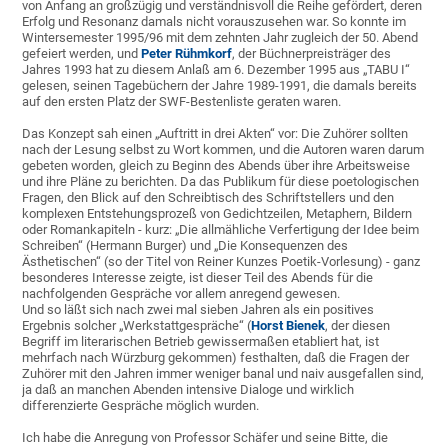
von Anfang an großzügig und verständnisvoll die Reihe gefördert, deren
Erfolg und Resonanz damals nicht vorauszusehen war. So konnte im
Wintersemester 1995/96 mit dem zehnten Jahr zugleich der 50. Abend
gefeiert werden, und
Peter Rühmkorf
, der Büchnerpreisträger des
Jahres 1993 hat zu diesem Anlaß am 6. Dezember 1995 aus „TABU I“
gelesen, seinen Tagebüchern der Jahre 1989-1991, die damals bereits
auf den ersten Platz der SWF-Bestenliste geraten waren.
Das Konzept sah einen „Auftritt in drei Akten“ vor: Die Zuhörer sollten
nach der Lesung selbst zu Wort kommen, und die Autoren waren darum
gebeten worden, gleich zu Beginn des Abends über ihre Arbeitsweise
und ihre Pläne zu berichten. Da das Publikum für diese poetologischen
Fragen, den Blick auf den Schreibtisch des Schriftstellers und den
komplexen Entstehungsprozeß von Gedichtzeilen, Metaphern, Bildern
oder Romankapiteln - kurz: „Die allmähliche Verfertigung der Idee beim
Schreiben“ (Hermann Burger) und „Die Konsequenzen des
Ästhetischen“ (so der Titel von Reiner Kunzes Poetik-Vorlesung) - ganz
besonderes Interesse zeigte, ist dieser Teil des Abends für die
nachfolgenden Gespräche vor allem anregend gewesen.
Und so läßt sich nach zwei mal sieben Jahren als ein positives
Ergebnis solcher „Werkstattgespräche“ (
Horst Bienek
, der diesen
Begriff im literarischen Betrieb gewissermaßen etabliert hat, ist
mehrfach nach Würzburg gekommen) festhalten, daß die Fragen der
Zuhörer mit den Jahren immer weniger banal und naiv ausgefallen sind,
ja daß an manchen Abenden intensive Dialoge und wirklich
differenzierte Gespräche möglich wurden.
Ich habe die Anregung von Professor Schäfer und seine Bitte, die