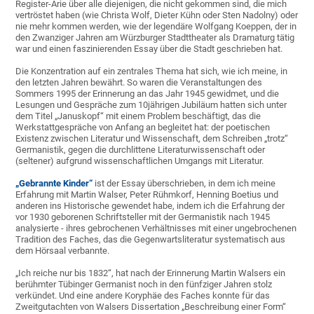
Register-Arie über alle diejenigen, die nicht gekommen sind, die mich
vertröstet haben (wie Christa Wolf, Dieter Kühn oder Sten Nadolny) oder
nie mehr kommen werden, wie der legendäre Wolfgang Koeppen, der in
den Zwanziger Jahren am Würzburger Stadttheater als Dramaturg tätig
war und einen faszinierenden Essay über die Stadt geschrieben hat.
Die Konzentration auf ein zentrales Thema hat sich, wie ich meine, in
den letzten Jahren bewährt. So waren die Veranstaltungen des
Sommers 1995 der Erinnerung an das Jahr 1945 gewidmet, und die
Lesungen und Gespräche zum 10jährigen Jubiläum hatten sich unter
dem Titel „Januskopf“ mit einem Problem beschäftigt, das die
Werkstattgespräche von Anfang an begleitet hat: der poetischen
Existenz zwischen Literatur und Wissenschaft, dem Schreiben „trotz“
Germanistik, gegen die durchlittene Literaturwissenschaft oder
(seltener) aufgrund wissenschaftlichen Umgangs mit Literatur.
„Gebrannte Kinder“
ist der Essay überschrieben, in dem ich meine
Erfahrung mit Martin Walser, Peter Rühmkorf, Henning Boetius und
anderen ins Historische gewendet habe, indem ich die Erfahrung der
vor 1930 geborenen Schriftsteller mit der Germanistik nach 1945
analysierte - ihres gebrochenen Verhältnisses mit einer ungebrochenen
Tradition des Faches, das die Gegenwartsliteratur systematisch aus
dem Hörsaal verbannte.
„Ich reiche nur bis 1832“, hat nach der Erinnerung Martin Walsers ein
berühmter Tübinger Germanist noch in den fünfziger Jahren stolz
verkündet. Und eine andere Koryphäe des Faches konnte für das
Zweitgutachten von Walsers Dissertation „Beschreibung einer Form“