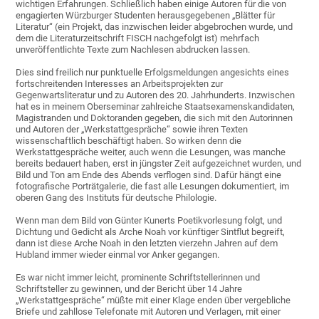
wichtigen Erfahrungen. Schließlich haben einige Autoren für die von
engagierten Würzburger Studenten herausgegebenen „Blätter für
Literatur“ (ein Projekt, das inzwischen leider abgebrochen wurde, und
dem die Literaturzeitschrift FISCH nachgefolgt ist) mehrfach
unveröffentlichte Texte zum Nachlesen abdrucken lassen.
Dies sind freilich nur punktuelle Erfolgsmeldungen angesichts eines
fortschreitenden Interesses an Arbeitsprojekten zur
Gegenwartsliteratur und zu Autoren des 20. Jahrhunderts. Inzwischen
hat es in meinem Oberseminar zahlreiche Staatsexamenskandidaten,
Magistranden und Doktoranden gegeben, die sich mit den Autorinnen
und Autoren der „Werkstattgespräche“ sowie ihren Texten
wissenschaftlich beschäftigt haben. So wirken denn die
Werkstattgespräche weiter, auch wenn die Lesungen, was manche
bereits bedauert haben, erst in jüngster Zeit aufgezeichnet wurden, und
Bild und Ton am Ende des Abends verflogen sind. Dafür hängt eine
fotografische Porträtgalerie, die fast alle Lesungen dokumentiert, im
oberen Gang des Instituts für deutsche Philologie.
Wenn man dem Bild von Günter Kunerts Poetikvorlesung folgt, und
Dichtung und Gedicht als Arche Noah vor künftiger Sintflut begreift,
dann ist diese Arche Noah in den letzten vierzehn Jahren auf dem
Hubland immer wieder einmal vor Anker gegangen.
Es war nicht immer leicht, prominente Schriftstellerinnen und
Schriftsteller zu gewinnen, und der Bericht über 14 Jahre
„Werkstattgespräche“ müßte mit einer Klage enden über vergebliche
Briefe und zahllose Telefonate mit Autoren und Verlagen, mit einer