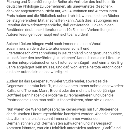
Planung und Durchführung der Reihe als Vertreter des Instituts für
deutsche Philologie zu übernehmen, als unerwartetes Geschenk
dankbar angenommen. Nicht nur, weil Autorinnen und Autoren ihren
Preis haben und die Bibliothek schon froh ist, wenn sie deren Bücher
bei stagnierendem Etat anschaffen kann. Auch dies ist übrigens ein
Resultat der Werkstattgespräche, daß gravierende Lücken in den
Beständen deutscher Literatur nach 1945 bei der Vorbereitung der
Autorenlesungen überhaupt erst sichtbar wurden!
Solche Lücken hängen wohl noch immer mit einem Vorurteil
zusammen, an dem die Literaturwissenschaft und
Literaturgeschichtsschreibung in Deutschland nicht ganz unschuldig
ist: daß über den bewährten „historischen“ Kanon hinaus die Literatur
für den interpretatorischen und historischen Zugriff erst einmal dreißig
Jahre abgelagert sein müsse, und daß wohl erst eine tote Autorin oder
ein toter Autor diskussionswürdig sei.
Zudem ist das Lesepensum vieler Studierender, soweit es die
Gegenwartsliteratur betrifft, mit den Jahren immer schmaler geworden:
Kafka und Thomas Mann, Brecht oder der mehr als hundertjährige
Gottfried Benn haben die Moderne zu repräsentieren und über die
Postmoderne kann man notfalls theoretisieren, ohne sie zu lesen.
Nun waren die Werkstattgespräche keineswegs nur für Studierende
der deutschen Literaturgeschichte konzipiert worden. Aber die Chance,
daß die im letzten Jahrzehnt immer stummer werdenden
Germanistinnen und Germanisten aufwachen und ins Gespräch
kommen könnten, war ein Lichtblick unter vielen anderen. „Grob“ sind