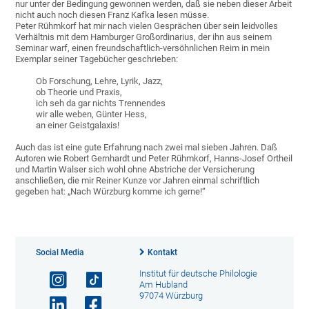
nur unter der Bedingung gewonnen werden, daß sie neben dieser Arbeit
nicht auch noch diesen Franz Kafka lesen müsse.
Peter Rühmkorf hat mir nach vielen Gesprächen über sein leidvolles
Verhältnis mit dem Hamburger Großordinarius, der ihn aus seinem
Seminar warf, einen freundschaftlich-versöhnlichen Reim in mein
Exemplar seiner Tagebücher geschrieben:
Ob Forschung, Lehre, Lyrik, Jazz,
ob Theorie und Praxis,
ich seh da gar nichts Trennendes
wir alle weben, Günter Hess,
an einer Geistgalaxis!
Auch das ist eine gute Erfahrung nach zwei mal sieben Jahren. Daß
Autoren wie Robert Gernhardt und Peter Rühmkorf, Hanns-Josef Ortheil
und Martin Walser sich wohl ohne Abstriche der Versicherung
anschließen, die mir Reiner Kunze vor Jahren einmal schriftlich
gegeben hat: „Nach Würzburg komme ich gerne!“
Social Media
Kontakt
Institut für deutsche Philologie
Am Hubland
97074 Würzburg