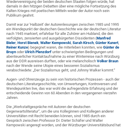
Wiedervereinigung der beiden deutschen Staaten folgen würde, hat
damals in den hitzigen Debatten über eine mögliche Fortsetzung des
Kalten Krieges mit poetischen Mitteln weder der Autor noch sein
Publikum geahnt.
Damit war zur 'Halbzeit' der Autorenlesungen zwischen 1985 und 1995
ein Wendepunkt der deutschen Geschichte wie der deutschen Literatur
nach 1945 markiert, erfahrbar für alle Zuhörer am Hubland, die den
verfolgten, zensierten und ausgebürgerten Dissidenten (
Manfred
Bieler
,
Horst Bienek
,
Walter Kempowski
,
Sarah Kirsch
,
Günter Kunert
,
Reiner Kunze
) begegnet waren, die miterleben konnten, wie
Günter de
Bruyn
oder
Ulrich Plenzdorf
unter schwierigsten Bedingungen und
abenteuerlicher Kontaktaufnahme zu einer Winterreise nach Würzburg
aus der DDR ausreisen durften, oder wie melancholisch
Volker Braun
nach der Wende seine Utopie eines besseren Sozialismus
verabschiedete: „Der Sozialismus geht, und Johnny Walker kommt.“
Augen- und Ohrenzeuge zu sein von historischen Prozessen - auch der
deutschen Literaturgeschichte, von Umwertungen, Kontroversen und
Wendepunkten live, das war wohl die aufregendste Erfahrung und der
entscheidende Gewinn von 60 Abenden in den vergangenen vierzehn
Jahren.
Die „Werkstattgespräche mit Autoren der deutschen
Gegenwartsliteratur“, um die uns Kolleginnen und Kollegen anderer
Universitäten mit Recht beneiden können, sind 1985 durch ein
Gespräch zwischen Professor Dr. Dieter Schäfer und Walter
Kempowski angeregt worden, und der Würzburger Universitätsbund hat