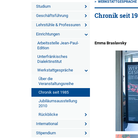
WERKSTATTGESPRÄCHE
Studium
Chronik seit 1
Geschäftsführung
Lehrstühle & Professuren
Einrichtungen
Arbeitsstelle Jean-Paul-
Emma Braslavsky
Edition
Unterfränkisches
Dialektinstitut
Werkstattgespräche
Über die
Veranstaltungsreihe
Chronik seit 1985
Jubiläumsausstellung
2010
Rückblicke
International
Stipendium