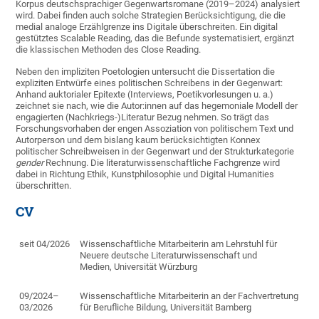
Korpus deutschsprachiger Gegenwartsromane (2019–2024) analysiert
wird. Dabei finden auch solche Strategien Berücksichtigung, die die
medial analoge Erzählgrenze ins Digitale überschreiten. Ein digital
gestütztes Scalable Reading, das die Befunde systematisiert, ergänzt
die klassischen Methoden des Close Reading.
Neben den impliziten Poetologien untersucht die Dissertation die
expliziten Entwürfe eines politischen Schreibens in der Gegenwart:
Anhand auktorialer Epitexte (Interviews, Poetikvorlesungen u. a.)
zeichnet sie nach, wie die Autor:innen auf das hegemoniale Modell der
engagierten (Nachkriegs-)Literatur Bezug nehmen. So trägt das
Forschungsvorhaben der engen Assoziation von politischem Text und
Autorperson und dem bislang kaum berücksichtigten Konnex
politischer Schreibweisen in der Gegenwart und der Strukturkategorie
gender
Rechnung. Die literaturwissenschaftliche Fachgrenze wird
dabei in Richtung Ethik, Kunstphilosophie und Digital Humanities
überschritten.
CV
seit 04/2026
W
issenschaftliche Mitarbeiterin am Lehrstuhl für
Neuere deutsche Literaturwissenschaft und
Medien, Universität Würzburg
09/2024–
Wissenschaftliche Mitarbeiterin
an der Fachvertretung
03/2026
für Berufliche Bildung, Universität Bamberg