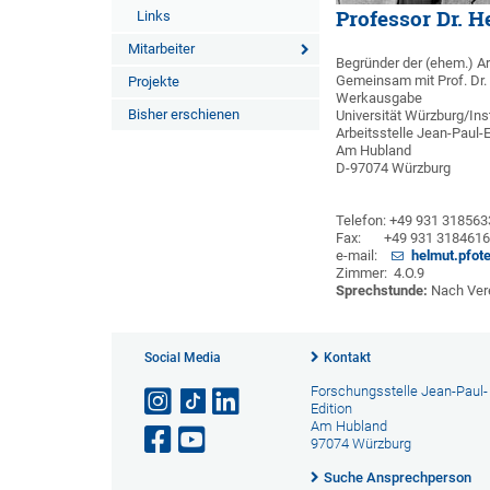
Professor Dr. 
Links
Mitarbeiter
Begründer der (ehem.) Ar
Gemeinsam mit Prof. Dr. 
Projekte
Werkausgabe
Bisher erschienen
Universität Würzburg/Inst
Arbeitsstelle Jean-Paul-E
Am Hubland
D-97074 Würzburg
Telefon: +49 931 318563
Fax: +49 931 318461
e-mail:
helmut.pfot
Zimmer: 4.O.9
Sprechstunde:
Nach Ver
Social Media
Kontakt
Forschungsstelle Jean-Paul-
Edition
Am Hubland
97074 Würzburg
Suche Ansprechperson