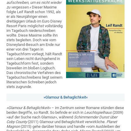
aufschreiben, um es nicht wieder
zu vergessen.«
Dieser Maxime
folgte Leif Randt schon 1992, als
er als Neunjähriger einen
dreitägigen Urlaub im Euro Disney
Resort Paris möglichst vollständig
im Tagebuch niederschreiben
wollte. Diese Maxime sollte ihn
stets begleiten. Doch wie vom
Disneyland-Besuch am Ende nur
einer von drei Tagen in
Tagebuchform vorliegt, hält Randt
sein Leben nicht durchgehend in
Tagebuchform fest, sondern
bisweilen im bloßen Logbuch.
Das chronistische Verfahren des
Tagebuchschreibens liegt seinem
literarischen Schreiben jedoch
stets zugrunde.
»Glamour & Behaglichkeit«
»Glamour & Behaglichkeit«
– im Zentrum seiner Romane stünden diese
beiden Begriffe, so Randt. So befinde er sich in
Leuchtspielhaus
(2009)
»auf der Suche nach Glamour«, während
Schimmernder Dunst über
Coby County
(2011) Glamour und Behaglichkeit verwirkliche.
Planet
Magnon
(2015) gehe darüber hinaus und handle »vom Ausbleiben der