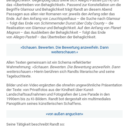
Behaglichkeit«. Gegenpolig dazu drehe sich
Allegro Pastell
(2019) um
das »Übertreiben von Behaglichkeit«. Passend zur Konstellation um die
Begriffe Glamour und Behaglichkeit trägt Randt an diesem Abend
Passagen aus allen vier Romanen vor: jeweils den Anfang oder das
Ende. Auf den Anfang von
Leuchtspielhaus
– die Suche nach Glamour
– folgt das Ende von
Schimmernder Dunst über Coby County
– die
Realisation von Glamour und Behaglichkeit. Auf den Anfang von
Planet
Magnon
– das Ausbleiben der Behaglichkeit – folgt das Ende
von
Allegro Pastell
– das Übertreiben der Behaglichkeit.
»Schauen. Bewerten. Die Bewertung anzweifeln. Dann
weiterschauen.«
Allen Texten gemeinsam ist ein Schema reflektierter
Wahrnehmung:
»Schauen. Bewerten. Die Bewertung anzweifeln. Dann
weiterschauen.«
Hierin berühren sich Randts literarische und seine
Tagebuchtexte.
Bilder und ein Video ergänzten die ohnehin ungewöhnliche Präsentation
der Texte: von Privatfotos aus der Kindheit über Kunst-
Landschaftsaufnahmen und Fotografien der Love Parade in den
1990ern bis zu KI-Bildern. Randt bot dergestalt ein multimediales
Panoptikum seines künstlerischen Schaffens.
»von außen angucken«
Seine Tätigkeit beschreibt Randt so: