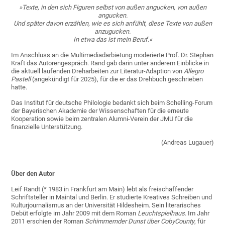
»Texte, in den sich Figuren selbst von außen angucken, von außen
angucken.
Und später davon erzählen, wie es sich anfühlt, diese Texte von außen
anzugucken.
In etwa das ist mein Beruf.«
Im Anschluss an die Multimediadarbietung moderierte Prof. Dr. Stephan
Kraft das Autorengespräch. Rand gab darin unter anderem Einblicke in
die aktuell laufenden Dreharbeiten zur Literatur-Adaption von
Allegro
Pastell
(angekündigt für 2025), für die er das Drehbuch geschrieben
hatte.
Das Institut für deutsche Philologie bedankt sich beim Schelling-Forum
der Bayerischen Akademie der Wissenschaften für die erneute
Kooperation sowie beim zentralen Alumni-Verein der JMU für die
finanzielle Unterstützung.
(Andreas Lugauer)
Über den Autor
Leif Randt (* 1983 in Frankfurt am Main) lebt als freischaffender
Schriftsteller in Maintal und Berlin. Er studierte Kreatives Schreiben und
Kulturjournalismus an der Universität Hildesheim. Sein literarisches
Debüt erfolgte im Jahr 2009 mit dem Roman
Leuchtspielhaus
. Im Jahr
2011 erschien der Roman
Schimmernder Dunst über CobyCounty
, für