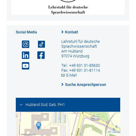
Social Media
Kontakt
Lehrstuhl für deutsche
Sprachwissenschaft
Am Hubland
97074 Würzburg
Tel.: +49 931 31-85630
Fax: +49 931 31-81114
E-Mail
Suche Ansprechperson
Hubland Süd, Geb. PH1