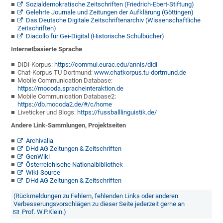
Sozialdemokratische Zeitschriften (Friedrich-Ebert-Stiftung)
Gelehrte Journale und Zeitungen der Aufklärung (Göttingen)
Das Deutsche Digitale Zeitschriftenarchiv (Wissenschaftliche
Zeitschriften)
Diacollo für Gei-Digital (Historische Schulbücher)
Internetbasierte Sprache
DiDi-Korpus:
https://commul.eurac.edu/annis/didi
Chat-Korpus TU Dortmund:
www.chatkorpus.tu-dortmund.de
Mobile Communication Database:
https://mocoda.spracheinteraktion.de
Mobile Communication Database2:
https://db.mocoda2.de/#/c/home
Liveticker und Blogs:
https://fussballlinguistik.de/
Andere Link-Sammlungen, Projektseiten
Archivalia
DHd AG Zeitungen & Zeitschriften
GenWiki
Österreichische Nationalbibliothek
Wiki-Source
DHd AG Zeitungen & Zeitschriften
(Rückmeldungen zu Fehlern, fehlenden Links oder anderen
Verbesserungsvorschlägen zu dieser Seite jederzeit gerne an
Prof. W.P.Klein
.)