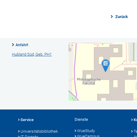
Zurück
Anfahrt
Hubland Süd, Geb. PH1
Dienste
Service
K
WueStudy
Universitätsbibliothek
T
WueCampus
IT-Dienste
A