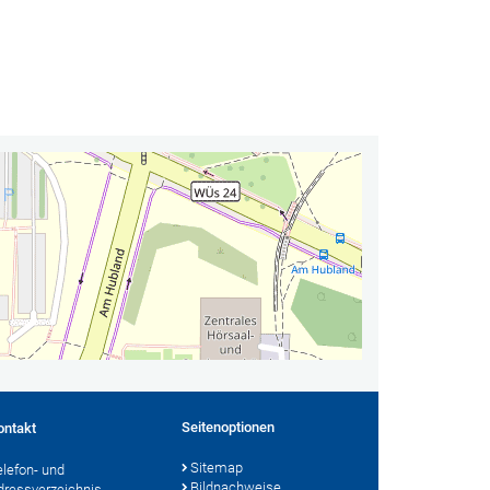
Seitenoptionen
ontakt
Sitemap
elefon- und
Bildnachweise
dressverzeichnis