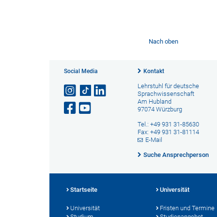
Nach oben
Social Media
Kontakt
Lehrstuhl für deutsche
Sprachwissenschaft
Am Hubland
97074 Würzburg
Tel.: +49 931 31-85630
Fax: +49 931 31-81114
E-Mail
Suche Ansprechperson
Startseite
Universität
Universität
Fristen und Termine
Studium
Studienangebot