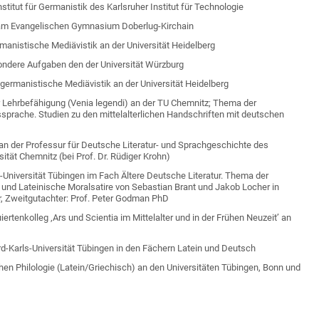
stitut für Germanistik des Karlsruher Institut für Technologie
 am Evangelischen Gymnasium Doberlug-Kirchain
manistische Mediävistik an der Universität Heidelberg
sondere Aufgaben den der Universität Würzburg
germanistische Mediävistik an der Universität Heidelberg
 der Lehrbefähigung (Venia legendi) an der TU Chemnitz; Thema der
kssprache. Studien zu den mittelalterlichen Handschriften mit deutschen
an der Professur für Deutsche Literatur- und Sprachgeschichte des
ität Chemnitz (bei Prof. Dr. Rüdiger Krohn)
s-Universität Tübingen im Fach Ältere Deutsche Literatur. Thema der
he und Lateinische Moralsatire von Sebastian Brant und Jakob Locher in
er, Zweitgutachter: Prof. Peter Godman PhD
rtenkolleg ‚Ars und Scientia im Mittelalter und in der Frühen Neuzeit’ an
-Karls-Universität Tübingen in den Fächern Latein und Deutsch
en Philologie (Latein/Griechisch) an den Universitäten Tübingen, Bonn und