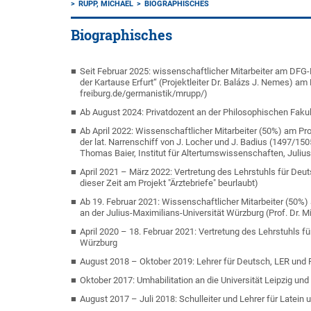
RUPP, MICHAEL
BIOGRAPHISCHES
Biographisches
Seit Februar 2025: wissenschaftlicher Mitarbeiter am DFG
der Kartause Erfurt“ (Projektleiter Dr. Balázs J. Nemes) am
freiburg.de/germanistik/mrupp/)
Ab August 2024: Privatdozent an der Philosophischen Fakul
Ab April 2022: Wissenschaftlicher Mitarbeiter (50%) am Pro
der lat. Narrenschiff von J. Locher und J. Badius (1497/1505
Thomas Baier, Institut für Altertumswissenschaften, Juliu
April 2021 – März 2022: Vertretung des Lehrstuhls für Deuts
dieser Zeit am Projekt "Ärztebriefe" beurlaubt)
Ab 19. Februar 2021: Wissenschaftlicher Mitarbeiter (50%) a
an der Julius-Maximilians-Universität Würzburg (Prof. Dr. M
April 2020 – 18. Februar 2021: Vertretung des Lehrstuhls fü
Würzburg
August 2018 – Oktober 2019: Lehrer für Deutsch, LER und 
Oktober 2017: Umhabilitation an die Universität Leipzig und 
August 2017 – Juli 2018: Schulleiter und Lehrer für Late