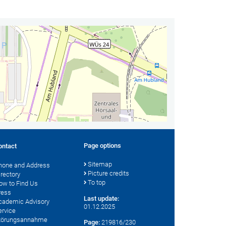
Page options
ontact
Sitemap
hone and Address
Picture credits
irectory
To top
ow to Find Us
ress
Last update:
cademic Advisory
01.12.2025
ervice
törungsannahme
Page:
219816/230