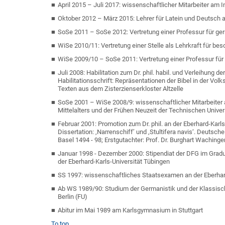
April 2015 – Juli 2017: wissenschaftlicher Mitarbeiter am In
Oktober 2012 – März 2015: Lehrer für Latein und Deutsch
SoSe 2011 – SoSe 2012: Vertretung einer Professur für ger
WiSe 2010/11: Vertretung einer Stelle als Lehrkraft für be
WiSe 2009/10 – SoSe 2011: Vertretung einer Professur für 
Juli 2008: Habilitation zum Dr. phil. habil. und Verleihung
Habilitationsschrift: Repräsentationen der Bibel in der Vol
Texten aus dem Zisterzienserkloster Altzelle
SoSe 2001 – WiSe 2008/9: wissenschaftlicher Mitarbeiter 
Mittelalters und der Frühen Neuzeit der Technischen Univers
Februar 2001: Promotion zum Dr. phil. an der Eberhard-Karl
Dissertation: ‚Narrenschiff’ und ‚Stultifera navis‘. Deutsc
Basel 1494 - 98; Erstgutachter: Prof. Dr. Burghart Waching
Januar 1998 - Dezember 2000: Stipendiat der DFG im Graduie
der Eberhard-Karls-Universität Tübingen
SS 1997: wissenschaftliches Staatsexamen an der Eberhard
Ab WS 1989/90: Studium der Germanistik und der Klassisch
Berlin (FU)
Abitur im Mai 1989 am Karlsgymnasium in Stuttgart
To top