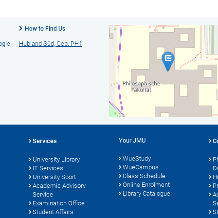
How to Find Us
ogie
Hubland Süd, Geb. PH1
Your JMU
Services
C
WueStudy
University Library
P
WueCampus
s
IT Services
D
Class Schedule
University Sport
H
Online Enrolment
Academic Advisory
P
Library Catalogue
Service
A
Examination Office
S
Student Affairs
S