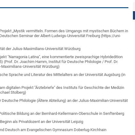
-Projekt „Mystik vermitteln. Formen des Umgangs mit mystischen Büchern in
 Deutschen Seminar der Albert-Ludwigs-Universität Freiburg (https://uni-
tät der Julius-Maximilians-Universität Würzburg
jekt "Narragonia Latina", eine kommentierte zweisprachige Hybridedition
) (Prof. Dr. Joachim Hamm, Institut für Deutsche Philologie / Prof. Dr.
s-Maximilians-Universität Würzburg)
che Sprache und Literatur des Mittelalters an der Universität Augsburg (in
m digitalen Projekt "Ärztebriefe" des Instituts für Geschichte der Medizin
ichael Stolberg)
r Deutsche Philologie (Ältere Abteilung) an der Julius-Maximilian-Universität
Politische Bildung an der Bernhard-Kellermann-Oberschule in Senftenberg
Beginn als Privatdozent an der Universität Leipzig
in und Deutsch am Evangelischen Gymnasium Doberlug-Kirchhain