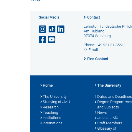
Social Media
Contact
Lehrstuhl für deutsche Philol
Am Hubland
97074 Würzburg
Phone: +49 931 31-85611
Email
Find Contact
Home
The University
The University
Dates and Deadlines
Studying at JMU
Degree Programme
Research
and Subjects
Teaching
News
Institutions
Jobs at JMU
International
Staff Members
Glossary of