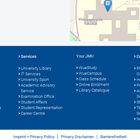
Your JMU
Services
C
WueStudy
University Library
P
WueCampus
s
IT Services
D
Class Schedule
University Sport
H
Online Enrolment
Academic Advisory
P
Library Catalogue
Service
A
Examination Office
S
Student Affairs
S
s
Student Representation
T
Career Centre
S
N
Imprint + Privacy Policy
Privacy Disclaimer
Barrierefreiheit