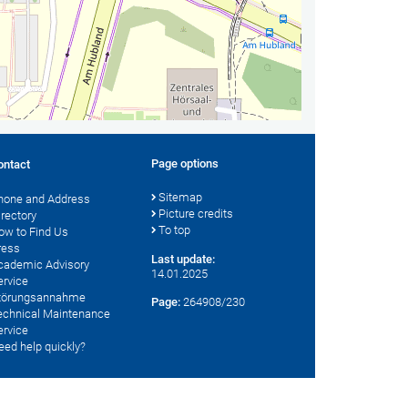
Page options
ontact
Sitemap
hone and Address
Picture credits
irectory
To top
ow to Find Us
ress
Last update:
cademic Advisory
14.01.2025
ervice
törungsannahme
Page:
264908/230
echnical Maintenance
ervice
eed help quickly?