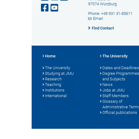
97074 Würzburg
Phone: +49 931 31-85611
Email
Find Contact
Home
The University
The University
Dates and Deadlines
Studying at JMU
Degree Programme
Research
and Subjects
Teaching
News
Institutions
Jobs at JMU
International
Staff Members
Glossary of
Administrative Term
Official publications