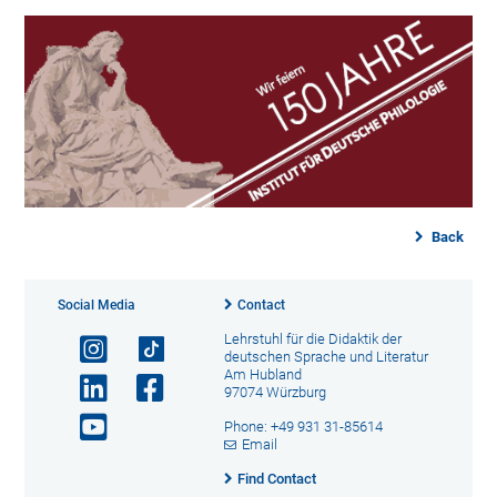
Back
Social Media
Contact
Lehrstuhl für die Didaktik der
deutschen Sprache und Literatur
Am Hubland
97074 Würzburg
Phone: +49 931 31-85614
Email
Find Contact