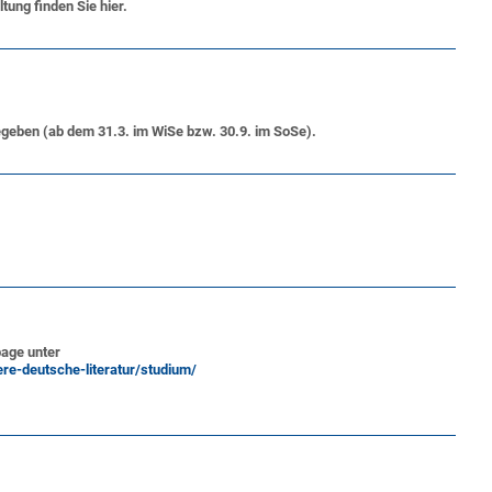
ltung
finden Sie hier.
geben (ab dem 31.3. im WiSe bzw. 30.9. im SoSe).
page unter
re-deutsche-literatur/studium/