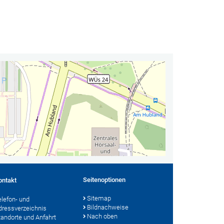
Seitenoptionen
ontakt
Sitemap
elefon- und
Bildnachweise
dressverzeichnis
Nach oben
tandorte und Anfahrt