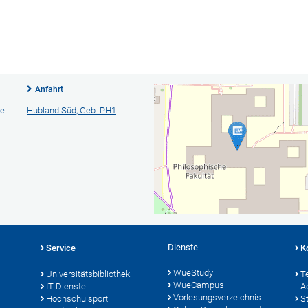
Anfahrt
ie
Hubland Süd, Geb. PH1
Dienste
Service
K
WueStudy
Universitätsbibliothek
T
WueCampus
IT-Dienste
A
Vorlesungsverzeichnis
Hochschulsport
S