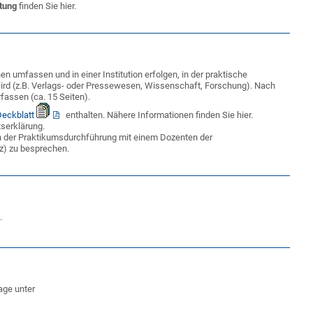
ltung
finden Sie hier.
en umfassen und in einer Institution erfolgen, in der praktische
ird (z.B. Verlags- oder Pressewesen, Wissenschaft, Forschung). Nach
fassen (ca. 15 Seiten).
Deckblatt
enthalten. Nähere Informationen finden Sie hier.
serklärung.
en der Praktikumsdurchführung mit einem Dozenten der
lz) zu besprechen.
.
age unter