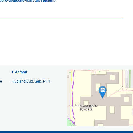
ere-deutsche-literatur/studium/
Anfahrt
ie
Hubland Süd, Geb. PH1