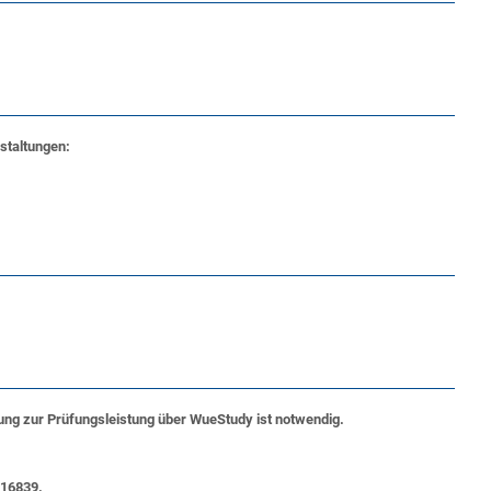
staltungen:
ng zur Prüfungsleistung über
WueStudy
ist notwendig.
316839.