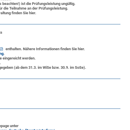
eachten!) ist die Prüfungsleistung ungültig.
r die Teilnahme an der Prüfungsleistung.
altung
finden Sie hier.
ts
enthalten. Nähere Informationen finden Sie hier.
ng
.
 eingereicht werden.
.
egeben (ab dem 31.3. im WiSe bzw. 30.9. im SoSe).
epage unter