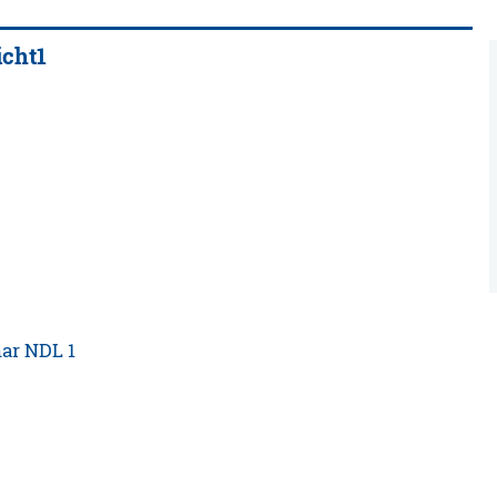
icht1
ar NDL 1