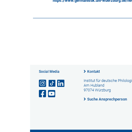
https://www.germanistik.uni-wuerzburg.de/neu
Social Media
Kontakt
Institut für deutsche Philolog
Am Hubland
97074 Würzburg
Suche Ansprechperson