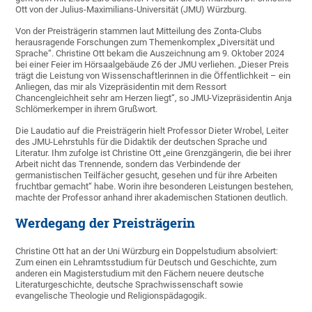
Ott von der Julius-Maximilians-Universität (JMU) Würzburg.
Von der Preisträgerin stammen laut Mitteilung des Zonta-Clubs
herausragende Forschungen zum Themenkomplex „Diversität und
Sprache“. Christine Ott bekam die Auszeichnung am 9. Oktober 2024
bei einer Feier im Hörsaalgebäude Z6 der JMU verliehen. „Dieser Preis
trägt die Leistung von Wissenschaftlerinnen in die Öffentlichkeit – ein
Anliegen, das mir als Vizepräsidentin mit dem Ressort
Chancengleichheit sehr am Herzen liegt“, so JMU-Vizepräsidentin Anja
Schlömerkemper in ihrem Grußwort.
Die Laudatio auf die Preisträgerin hielt Professor Dieter Wrobel, Leiter
des JMU-Lehrstuhls für die Didaktik der deutschen Sprache und
Literatur. Ihm zufolge ist Christine Ott „eine Grenzgängerin, die bei ihrer
Arbeit nicht das Trennende, sondern das Verbindende der
germanistischen Teilfächer gesucht, gesehen und für ihre Arbeiten
fruchtbar gemacht“ habe. Worin ihre besonderen Leistungen bestehen,
machte der Professor anhand ihrer akademischen Stationen deutlich.
Werdegang der Preisträgerin
Christine Ott hat an der Uni Würzburg ein Doppelstudium absolviert:
Zum einen ein Lehramtsstudium für Deutsch und Geschichte, zum
anderen ein Magisterstudium mit den Fächern neuere deutsche
Literaturgeschichte, deutsche Sprachwissenschaft sowie
evangelische Theologie und Religionspädagogik.