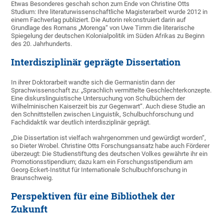
Etwas Besonderes geschah schon zum Ende von Christine Otts
Studium: Ihre literaturwissenschaftliche Magisterarbeit wurde 2012 in
einem Fachverlag publiziert. Die Autorin rekonstruiert darin auf
Grundlage des Romans „Morenga“ von Uwe Timm die literarische
Spiegelung der deutschen Kolonialpolitik im Süden Afrikas zu Beginn
des 20. Jahrhunderts.
Interdisziplinär geprägte Dissertation
In ihrer Doktorarbeit wandte sich die Germanistin dann der
Sprachwissenschaft zu: „Sprachlich vermittelte Geschlechterkonzepte.
Eine diskurslinguistische Untersuchung von Schulbüchern der
Wilhelminischen Kaiserzeit bis zur Gegenwart“. Auch diese Studie an
den Schnittstellen zwischen Linguistik, Schulbuchforschung und
Fachdidaktik war deutlich interdisziplinär geprägt.
„Die Dissertation ist vielfach wahrgenommen und gewürdigt worden“,
so Dieter Wrobel. Christine Otts Forschungsansatz habe auch Förderer
überzeugt: Die Studienstiftung des deutschen Volkes gewährte ihr ein
Promotionsstipendium; dazu kam ein Forschungsstipendium am
Georg-Eckert-Institut für Internationale Schulbuchforschung in
Braunschweig.
Perspektiven für eine Bibliothek der
Zukunft