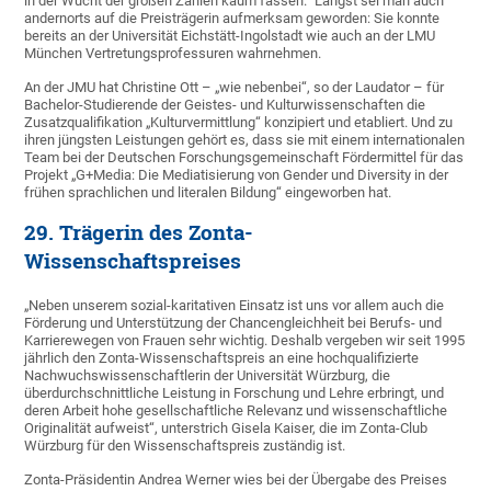
in der Wucht der großen Zahlen kaum fassen.“ Längst sei man auch
andernorts auf die Preisträgerin aufmerksam geworden: Sie konnte
bereits an der Universität Eichstätt-Ingolstadt wie auch an der LMU
München Vertretungsprofessuren wahrnehmen.
An der JMU hat Christine Ott – „wie nebenbei“, so der Laudator – für
Bachelor-Studierende der Geistes- und Kulturwissenschaften die
Zusatzqualifikation „Kulturvermittlung“ konzipiert und etabliert. Und zu
ihren jüngsten Leistungen gehört es, dass sie mit einem internationalen
Team bei der Deutschen Forschungsgemeinschaft Fördermittel für das
Projekt „G+Media: Die Mediatisierung von Gender und Diversity in der
frühen sprachlichen und literalen Bildung“ eingeworben hat.
29. Trägerin des Zonta-
Wissenschaftspreises
„Neben unserem sozial-karitativen Einsatz ist uns vor allem auch die
Förderung und Unterstützung der Chancengleichheit bei Berufs- und
Karrierewegen von Frauen sehr wichtig. Deshalb vergeben wir seit 1995
jährlich den Zonta-Wissenschaftspreis an eine hochqualifizierte
Nachwuchswissenschaftlerin der Universität Würzburg, die
überdurchschnittliche Leistung in Forschung und Lehre erbringt, und
deren Arbeit hohe gesellschaftliche Relevanz und wissenschaftliche
Originalität aufweist“, unterstrich Gisela Kaiser, die im Zonta-Club
Würzburg für den Wissenschaftspreis zuständig ist.
Zonta-Präsidentin Andrea Werner wies bei der Übergabe des Preises