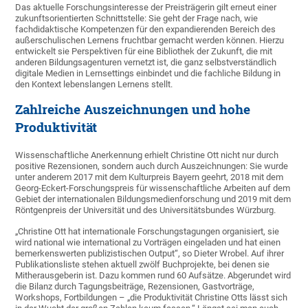
Das aktuelle Forschungsinteresse der Preisträgerin gilt erneut einer
zukunftsorientierten Schnittstelle: Sie geht der Frage nach, wie
fachdidaktische Kompetenzen für den expandierenden Bereich des
außerschulischen Lernens fruchtbar gemacht werden können. Hierzu
entwickelt sie Perspektiven für eine Bibliothek der Zukunft, die mit
anderen Bildungsagenturen vernetzt ist, die ganz selbstverständlich
digitale Medien in Lernsettings einbindet und die fachliche Bildung in
den Kontext lebenslangen Lernens stellt.
Zahlreiche Auszeichnungen und hohe
Produktivität
Wissenschaftliche Anerkennung erhielt Christine Ott nicht nur durch
positive Rezensionen, sondern auch durch Auszeichnungen: Sie wurde
unter anderem 2017 mit dem Kulturpreis Bayern geehrt, 2018 mit dem
Georg-Eckert-Forschungspreis für wissenschaftliche Arbeiten auf dem
Gebiet der internationalen Bildungsmedienforschung und 2019 mit dem
Röntgenpreis der Universität und des Universitätsbundes Würzburg.
„Christine Ott hat internationale Forschungstagungen organisiert, sie
wird national wie international zu Vorträgen eingeladen und hat einen
bemerkenswerten publizistischen Output“, so Dieter Wrobel. Auf ihrer
Publikationsliste stehen aktuell zwölf Buchprojekte, bei denen sie
Mitherausgeberin ist. Dazu kommen rund 60 Aufsätze. Abgerundet wird
die Bilanz durch Tagungsbeiträge, Rezensionen, Gastvorträge,
Workshops, Fortbildungen – „die Produktivität Christine Otts lässt sich