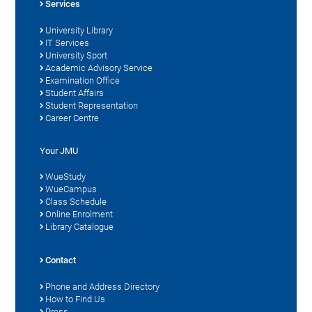
Services
University Library
IT Services
University Sport
Academic Advisory Service
Examination Office
Student Affairs
Student Representation
Career Centre
Your JMU
WueStudy
WueCampus
Class Schedule
Online Enrolment
Library Catalogue
Contact
Phone and Address Directory
How to Find Us
Press