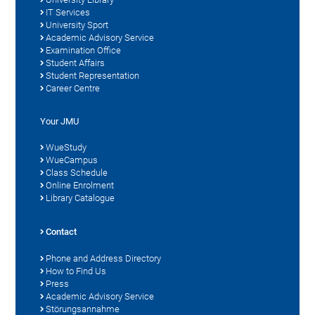
IT Services
University Sport
Academic Advisory Service
Examination Office
Student Affairs
Student Representation
Career Centre
Your JMU
WueStudy
WueCampus
Class Schedule
Online Enrolment
Library Catalogue
Contact
Phone and Address Directory
How to Find Us
Press
Academic Advisory Service
Störungsannahme