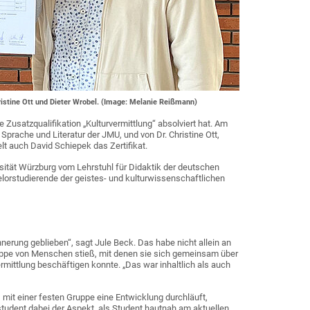
hristine Ott und Dieter Wrobel. (Image: Melanie Reißmann)
e Zusatzqualifikation „Kulturvermittlung“ absolviert hat. Am
 Sprache und Literatur der JMU, und von Dr. Christine Ott,
elt auch David Schiepek das Zertifikat.
sität Würzburg vom Lehrstuhl für Didaktik der deutschen
helorstudierende der geistes- und kulturwissenschaftlichen
nnerung geblieben“, sagt Jule Beck. Das habe nicht allein an
ruppe von Menschen stieß, mit denen sie sich gemeinsam über
mittlung beschäftigen konnte. „Das war inhaltlich als auch
 mit einer festen Gruppe eine Entwicklung durchläuft,
ikstudent dabei der Aspekt, als Student hautnah am aktuellen