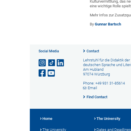
Kulturvermittlung, das n
eine wichtige Rolle spiel
Mehr Infos zur Zusatzqua
By
Gunnar Bartsch
Social Media
Contact
Lehrstuhl für die Didaktik der
deutschen Sprache und Liter
Am Hubland
97074 Würzburg
Phone: +49 931 31-85614
Email
Find Contact
Home
The University
The University
Dates and Deadlines