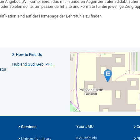
eue Angebot. „Wir kombinieren das mit in unseren Augen zentralem didaktischem
t oder spielen sollte, um passende Inhalte und Formate für die jeweilige Zielgru
lifikation sind auf der Homepage der Lehrstuhls zu finden.
How to Find Us
Hubland Süd, Geb. PH1
atur
Your JMU
Services
C
WueStudy
University Library
P