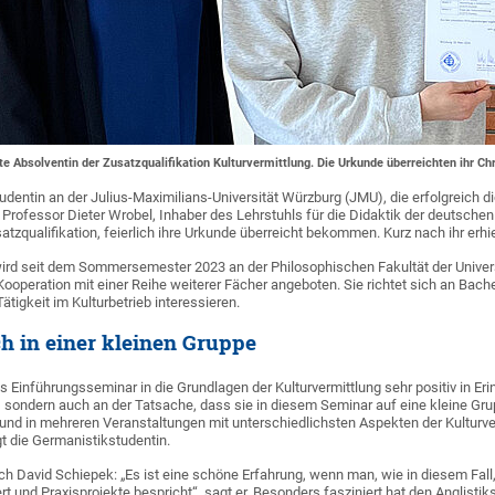
ste Absolventin der Zusatzqualifikation Kulturvermittlung. Die Urkunde überreichten ihr C
tudentin an der Julius-Maximilians-Universität Würzburg (JMU), die erfolgreich di
n Professor Dieter Wrobel, Inhaber des Lehrstuhls für die Didaktik der deutschen
tzqualifikation, feierlich ihre Urkunde überreicht bekommen. Kurz nach ihr erhi
wird seit dem Sommersemester 2023 an der Philosophischen Fakultät der Univer
 Kooperation mit einer Reihe weiterer Fächer angeboten. Sie richtet sich an Bac
Tätigkeit im Kulturbetrieb interessieren.
h in einer kleinen Gruppe
s Einführungsseminar in die Grundlagen der Kulturvermittlung sehr positiv in Eri
, sondern auch an der Tatsache, dass sie in diesem Seminar auf eine kleine G
und in mehreren Veranstaltungen mit unterschiedlichsten Aspekten der Kulturver
t die Germanistikstudentin.
h David Schiepek: „Es ist eine schöne Erfahrung, wenn man, wie in diesem Fall,
rt und Praxisprojekte bespricht“, sagt er. Besonders fasziniert hat den Anglist