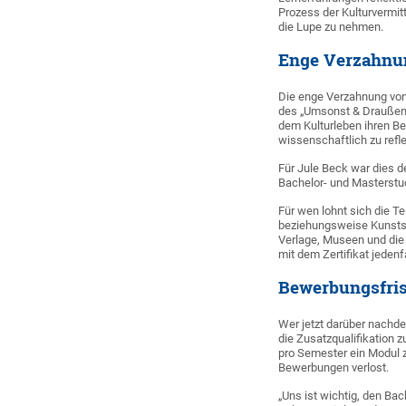
Prozess der Kulturvermit
die Lupe zu nehmen.
Enge Verzahnun
Die enge Verzahnung von
des „Umsonst & Draußen“-
dem Kulturleben ihren Be
wissenschaftlich zu refle
Für Jule Beck war dies d
Bachelor- und Masterstud
Für wen lohnt sich die Te
beziehungsweise Kunstsek
Verlage, Museen und die 
mit dem Zertifikat jedenf
Bewerbungsfrist
Wer jetzt darüber nachd
die Zusatzqualifikation 
pro Semester ein Modul z
Bewerbungen verlost.
„Uns ist wichtig, den Bac