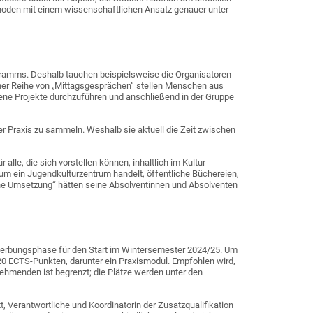
Methoden mit einem wissenschaftlichen Ansatz genauer unter
gramms. Deshalb tauchen beispielsweise die Organisatoren
einer Reihe von „Mittagsgesprächen“ stellen Menschen aus
igene Projekte durchzuführen und anschließend in der Gruppe
er Praxis zu sammeln. Weshalb sie aktuell die Zeit zwischen
alle, die sich vorstellen können, inhaltlich im Kultur-
 um ein Jugendkulturzentrum handelt, öffentliche Büchereien,
sche Umsetzung“ hätten seine Absolventinnen und Absolventen
ewerbungsphase für den Start im Wintersemester 2024/25. Um
 20 ECTS-Punkten, darunter ein Praxismodul. Empfohlen wird,
lnehmenden ist begrenzt; die Plätze werden unter den
t, Verantwortliche und Koordinatorin der Zusatzqualifikation