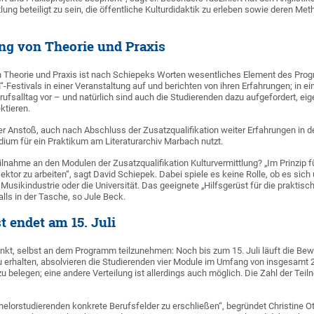
tlung beteiligt zu sein, die öffentliche Kulturdidaktik zu erleben sowie deren 
g von Theorie und Praxis
 Theorie und Praxis ist nach Schiepeks Worten wesentliches Element des Pro
Festivals in einer Veranstaltung auf und berichten von ihren Erfahrungen; in 
rufsalltag vor – und natürlich sind auch die Studierenden dazu aufgefordert, e
ktieren.
er Anstoß, auch nach Abschluss der Zusatzqualifikation weiter Erfahrungen in d
ium für ein Praktikum am Literaturarchiv Marbach nutzt.
ilnahme an den Modulen der Zusatzqualifikation Kulturvermittlung? „Im Prinzip für 
tor zu arbeiten“, sagt David Schiepek. Dabei spiele es keine Rolle, ob es sich
Musikindustrie oder die Universität. Das geeignete „Hilfsgerüst für die prakti
alls in der Tasche, so Jule Beck.
 endet am 15. Juli
enkt, selbst an dem Programm teilzunehmen: Noch bis zum 15. Juli läuft die B
zu erhalten, absolvieren die Studierenden vier Module im Umfang von insgesamt
u belegen; eine andere Verteilung ist allerdings auch möglich. Die Zahl der Tei
helorstudierenden konkrete Berufsfelder zu erschließen“, begründet Christine Ot