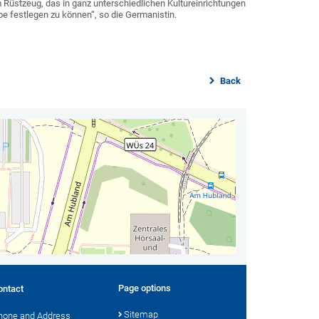
 Rüstzeug, das in ganz unterschiedlichen Kultureinrichtungen
ppe festlegen zu können“, so die Germanistin.
Back
Page options
ontact
Sitemap
hone and Address