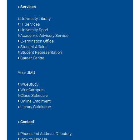
Services
University Library
IT Services
University Sport
Academic Advisory Service
Examination Office
Student Affairs
Student Representation
Career Centre
Your JMU
WueStudy
WueCampus
Class Schedule
Online Enrolment
Library Catalogue
Contact
Phone and Address Directory
How to Find Us