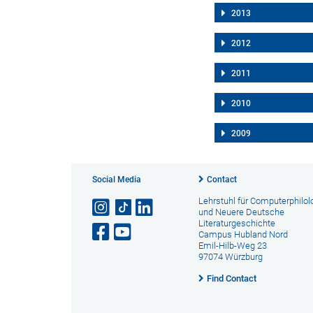
2013
2012
2011
2010
2009
Social Media
Contact
Lehrstuhl für Computerphilol
und Neuere Deutsche
Literaturgeschichte
Campus Hubland Nord
Emil-Hilb-Weg 23
97074 Würzburg
Find Contact