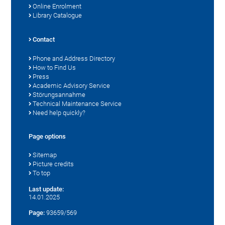
Online Enrolment
Library Catalogue
Contact
Phone and Address Directory
How to Find Us
Press
Academic Advisory Service
Störungsannahme
Technical Maintenance Service
Need help quickly?
Page options
Sitemap
Picture credits
To top
Last update:
14.01.2025
Page:
93659/569