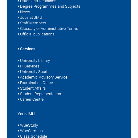
Dates and Deadlines
Degree Programmes and Subjects
News
Jobs at JMU
Staff Members
Glossary of Administrative Terms
Official publications
Services
University Library
IT Services
University Sport
Academic Advisory Service
Examination Office
Student Affairs
Student Representation
Career Centre
Your JMU
WueStudy
WueCampus
Class Schedule