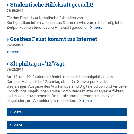
Studentische Hilfskraft gesucht!
09/18/2014
Für das Projekt »Automatische Extraktion von
Konfigurationsinformationen aus Dramen« wird zum nächstmöglichen
Zeitpunkt eine studentische Hilfskraft gesucht.
more
Goethes Faust kommt ins Internet
09/02/2014
more
&lt;philtag n="12"/&gt;
09/02/2014
Am 18. und 19. September findet im neuen Hörsaalgebäude am
Campus Hubland der 12. philtag statt. Die Schwerpunkte der
diesjährigen Ausgabe des Workshops sind Digitale Edition und Virtuelle
Forschungsumgebungen sowie Computergestützte Analyseverfahren
in den Geisteswissenschaften – alle Interessenten sind herzlich
eingeladen, um Anmeldung wird gebeten.
more
2025
2024