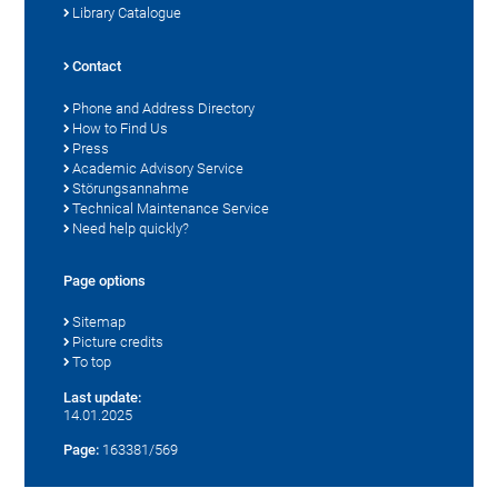
Library Catalogue
Contact
Phone and Address Directory
How to Find Us
Press
Academic Advisory Service
Störungsannahme
Technical Maintenance Service
Need help quickly?
Page options
Sitemap
Picture credits
To top
Last update:
14.01.2025
Page:
163381/569