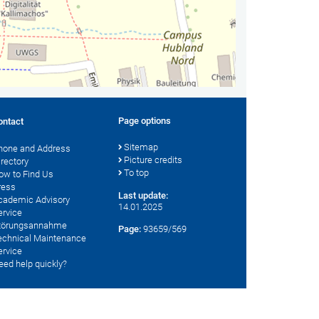
Page options
ontact
Sitemap
hone and Address
Picture credits
irectory
To top
ow to Find Us
ress
Last update:
cademic Advisory
14.01.2025
ervice
törungsannahme
Page:
93659/569
echnical Maintenance
ervice
eed help quickly?