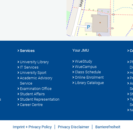
Your JMU
Services
C
WueStudy
University Library
P
WueCampus
s
IT Services
D
Class Schedule
University Sport
H
Online Enrolment
Academic Advisory
P
Library Catalogue
Service
A
Examination Office
S
Student Affairs
S
s
Student Representation
T
Career Centre
S
N
Imprint + Privacy Policy
Privacy Disclaimer
Barrierefreiheit