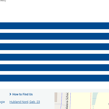
ries)
How to Find Us
ogie
Hubland Nord, Geb. 23