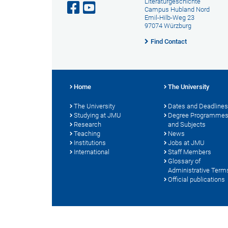
Literaturgeschichte
Campus Hubland Nord
Emil-Hilb-Weg 23
97074 Würzburg
Find Contact
Home
The University
The University
Dates and Deadlines
Studying at JMU
Degree Programme
Research
and Subjects
Teaching
News
Institutions
Jobs at JMU
International
Staff Members
Glossary of
Administrative Term
Official publications