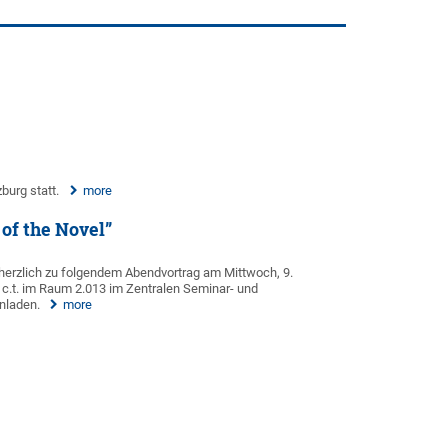
burg statt.
more
of the Novel”
herzlich zu folgendem Abendvortrag am Mittwoch, 9.
c.t. im Raum 2.013 im Zentralen Seminar- und
nladen.
more