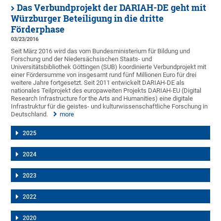
Das Verbundprojekt der DARIAH-DE geht mit
Würzburger Beteiligung in die dritte
Förderphase
03/23/2016
Seit März 2016 wird das vom Bundesministerium für Bildung und
Forschung und der Niedersächsischen Staats- und
Universitätsbibliothek Göttingen (SUB) koordinierte Verbundprojekt mit
einer Fördersumme von insgesamt rund fünf Millionen Euro für drei
weitere Jahre fortgesetzt. Seit 2011 entwickelt DARIAH-DE als
nationales Teilprojekt des europaweiten Projekts DARIAH-EU (Digital
Research Infrastructure for the Arts and Humanities) eine digitale
Infrastruktur für die geistes- und kulturwissenschaftliche Forschung in
Deutschland.
more
2025
2024
2023
2022
2020