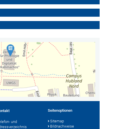
Seitenoptionen
ontakt
Sitemap
elefon- und
Bildnachweise
dressverzeichnis