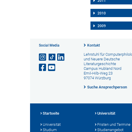
2011
2010
2009
Social Media
Kontakt
Lehrstuhl für Computerphilol
und Neuere Deutsche
Literaturgeschichte
Campus Hubland Nord
Emil-Hilb-Weg 23
97074 Würzburg
Suche Ansprechperson
Startseite
Universität
Universität
Fristen und Termine
Studium
Studienangebot