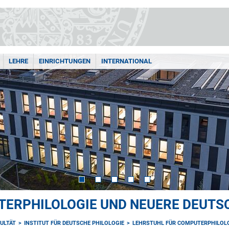
LEHRE
EINRICHTUNGEN
INTERNATIONAL
TERPHILOLOGIE UND NEUERE DEUTS
ULTÄT
INSTITUT FÜR DEUTSCHE PHILOLOGIE
LEHRSTUHL FÜR COMPUTERPHILOLO