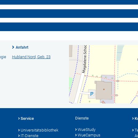
Anfahrt
ogie
Hubland Nord, Geb. 23
Dienste
Service
K
WueStudy
Universitätsbibliothek
T
WueCampus
IT-Dienste
A