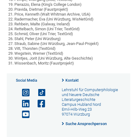
Pierazzo, Elena (King's College London)
Pravida, Dietmar (Faustprojekt)
Price, Kenneth (Walt Whitman Archive, USA)
Radermacher, Eva (Uni Würzburg, WisNetGrid)
Rehbein, Malte (Galway, Ireland)
Rettelbach, Simon (Uni Trier, TextGrid)
Schmid, Oliver (Uni Trier, TextGrid)
Stahl, Peter (Uni Würzburg)
Straub, Sabine (Uni Würzburg, Jean-Paul-Projekt)
Vitt, Thorsten (TextGrid)
Wegstein, Werner (TextGrid)
Wintjes, Jorit (Uni Würzburg, Alte Geschichte)
Wissenbach, Moritz (Faustprojekt)
Social Media
Kontakt
Lehrstuhl für Computerphilologie
und Neuere Deutsche
Literaturgeschichte
Campus Hubland Nord
Emil-Hilb-Weg 23
97074 Würzburg
Suche Ansprechperson