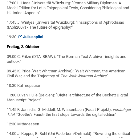
17:00 L. Haas (Universität Würzburg): "Roman Military Diplomas. A
Model Edition for Latin Epigraphical Texts, Considering Philological and
Historical Aspects"
17:45 J. Wintjes (Universität Würzburg): "Inscriptions of Aphrodisias
(IAph2007) - The future of epigraphy?"
19:30
Juliusspital
Freitag, 2. Oktober
09:00 C. Fritze (DTA, BBAW): "The German Text Archive - insights and
outlook"
09.45 K. Price (Walt Whitman Archive): "Walt Whitman, the American
Civil War, and the Trajectory of
The Walt Whitman Archive
"
10:30 Kaffeepause
11:00 D. van Hulle (Belgien):
"Digital architecture of the Beckett Digital
Manuscript Project"
11:45 F. Jannidis, G. Middell, M. Wissenbach (Faust-Projekt):
vorläufiger
Titel
: "Goethe's Faust- the first steps towards the digital edition"
12:30 Mittagessen
14:00 J. Kepper, B. Bohl (Uni Paderborn/Detmold): "Rewriting the critical