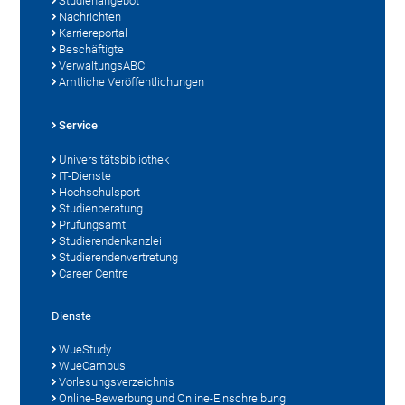
Studienangebot
Nachrichten
Karriereportal
Beschäftigte
VerwaltungsABC
Amtliche Veröffentlichungen
Service
Universitätsbibliothek
IT-Dienste
Hochschulsport
Studienberatung
Prüfungsamt
Studierendenkanzlei
Studierendenvertretung
Career Centre
Dienste
WueStudy
WueCampus
Vorlesungsverzeichnis
Online-Bewerbung und Online-Einschreibung