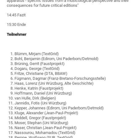
apparatus - specific issues from a musicological perspective and their
consequences for future critical editions"
14:45 Fazit
15:30 Ende
Teilnehmer
Blümm, Mirjam (TextGrid)
Bohl, Benjamin (Edirom, Uni Paderborn/Detmold)
Brüning, Gerrit (Faustprojekt)
Dogaru, George (TextGrid)
Fritze, Christiane (DTA, BBAW)
Fügmann, Dagmar (Franz-Bretano-Forschungsstelle)
Haas, Lorenz (Uni Würzburg, Alte Geschichte)
Henke, Katrin (Faustprojekt)
Hoffmann, Daniel (Uni Würzburg)
van Hulle, Dirk (Belgien)
Jannidis, Fotis (Uni Würzburg)
Kepper, Johannes (Edirom, Uni Paderborn/Detmold)
Kluge, Alexander (Jean-Paul-Projekt)
Middell, Gregor (Faustprojekt)
Moser, Stephan (Uni Würzburg)
Naser, Christian (Jean-Paul-Projekt)
Nassourou, Mohamadou (TextGrid)
Pempe, Wolfgang (SUB, TextGrid)