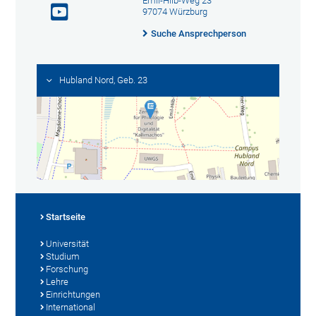
Emil-Hilb-Weg 23
97074 Würzburg
Suche Ansprechperson
Hubland Nord, Geb. 23
Startseite
Universität
Studium
Forschung
Lehre
Einrichtungen
International