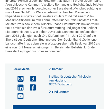
ihr erster Roman „Baden bei Gewitter“, als auch ihr erster Gedichtband
„Verschlossene Kammern“. Weitere Romane und Gedichtbände folgten,
und 2016 erschien ihr poetologischer Essayband „Mondbetrachtung in
mondloser Nacht“. Ihr Werk wurde mit zahlreichen Preisen und
Stipendien ausgezeichnet, so etwa im Jahr 2004 mit einem Villa-
Massimo-Stipendium, 2011 dem Peter-Huchel-Preis und dem Ernst-
Meister-Preis sowie dem Wilhelm-Raabe-Literaturpreis im Jahr 2013.
2017 erhielt sie den Preis für Nature Writing und jüngst den Berliner
Literaturpreis 2018. Wie schon zuvor „Die Sonnenposition“ aus dem
Jahr 2013 gelangten auch „Die Kieferninseln“ im Jahr 2017 auf die
Shortlist des Deutschen Buchpreises. Der Gedichtband „Geliehene
Landschaften“, aus dem sie in Würzburg ebenfalls liest, war 2016 als
eine von fünf Neuerscheinungen im Bereich der Belletristik für den
Preis der Leipziger Buchmesse nominiert.
Social Media
Contact
Institut für deutsche Philologie
Am Hubland
97074 Würzburg
Find Contact