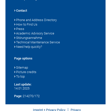
Contact
Phone and Address Directory
How to Find Us
Press
Academic Advisory Service
Störungsannahme
Technical Maintenance Service
Need help quickly?
Page options
Sitemap
Picture credits
To top
Last update:
14.01.2025
Page:
214270/172
Imprint + Privacy Policy
Privacy