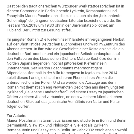
Gast bei den traditionsreichen Würzburger Werkstattgesprächen ist in
diesem Sommer die in Berlin lebende Lyrikerin, Romanautorin und
Essayistin Marion Poschmann, die zuletzt auch als der „bekannteste
Geheimtipp“ der jüngeren deutschen Literatur bezeichnet wurde. Sie
liest am 13.6.2018 um 19:30 Uhr in der Universitätsbibliothek am
Hubland. Der Eintritt zur Lesung ist frei.
Ihr jüngster Roman „Die Kieferninseln“ landete im vergangenen Herbst
auf der Shortlist des Deutschen Buchpreises und wird im Zentrum des
Abends stehen. In ihm wird die Geschichte einer Reise erzählt, die ein
deutscher Bartforscher und ein japanischer Selbstmordaspirant auf
den Fußspuren des klassischen Dichters Matsuo Bashō zu den im
Norden Japans liegenden, höchst pittoresken Kieferninseln
unternehmen. Seit Marion Poschmanns mehrmonatigem
Stipendienaufenthalt in der Villa Kamogawa in Kyoto im Jahr 2014
spielt dieses Land gleich auf mehreren Ebenen ihres Werks die
unterschiedlichsten Rollen. Und so werden die Auszüge aus dem
Roman mit thematisch eng verwandten Gedichten aus ihrem jüngsten
Lyrikband „Geliehene Landschaften“ und einem Essay zu japanischen
Gärten zu einem Abend verbunden, an dem wir einem künstlerischen
deutschen Blick auf das japanische Verhältnis von Natur und Kultur
folgen dürfen.
Zur Autorin:
Marion Poschmann stammt aus Essen und studierte in Bonn und Berlin
Germanistik, Slawistik und Philosophie. Sie lebt als Lyrikerin,
Romanautorin und Essayistin in Berlin. Im Jahr 2002 erschienen sowohl