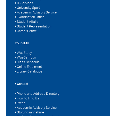
IT Services
University Sport
Academic Advisory Service
Examination Office
Student Affairs
Student Representation
Career Centre
Your JMU
WueStudy
WueCampus
Class Schedule
Online Enrolment
Library Catalogue
Contact
Phone and Address Directory
How to Find Us
Press
Academic Advisory Service
Störungsannahme