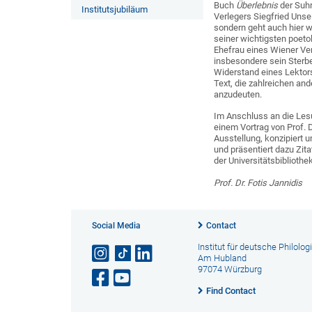
Buch
Überlebnis
der Suh
Institutsjubiläum
Verlegers Siegfried Unse
sondern geht auch hier 
seiner wichtigsten poeto
Ehefrau eines Wiener Ve
insbesondere sein Sterb
Widerstand eines Lektors
Text, die zahlreichen an
anzudeuten.
Im Anschluss an die Les
einem Vortrag von Prof. D
Ausstellung, konzipiert 
und präsentiert dazu Zit
der Universitätsbiblioth
Prof. Dr. Fotis Jannidis
Social Media
Contact
Institut für deutsche Philolog
Am Hubland
97074 Würzburg
Find Contact