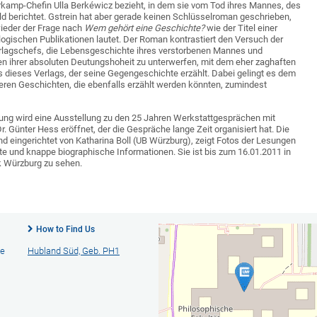
rkamp-Chefin Ulla Berkéwicz bezieht, in dem sie vom Tod ihres Mannes, des
ld berichtet. Gstrein hat aber gerade keinen Schlüsselroman geschrieben,
wieder der Frage nach
Wem gehört eine Geschichte?
wie der Titel einer
logischen Publikationen lautet. Der Roman kontrastiert den Versuch der
rlagschefs, die Lebensgeschichte ihres verstorbenen Mannes und
en ihrer absoluten Deutungshoheit zu unterwerfen, mit dem eher zaghaften
 dieses Verlags, der seine Gegengeschichte erzählt. Dabei gelingt es dem
deren Geschichten, die ebenfalls erzählt werden könnten, zumindest
ung wird eine Ausstellung zu den 25 Jahren Werkstattgesprächen mit
r. Günter Hess eröffnet, der die Gespräche lange Zeit organisiert hat. Die
und eingerichtet von Katharina Boll (UB Würzburg), zeigt Fotos der Lesungen
ate und knappe biographische Informationen. Sie ist bis zum 16.01.2011 in
ek Würzburg zu sehen.
How to Find Us
ie
Hubland Süd, Geb. PH1