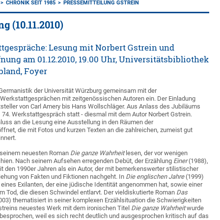
CHRONIK SEIT 1985
PRESSEMITTEILUNG GSTREIN
g (10.11.2010)
ttgespräche: Lesung mit Norbert Gstrein und
nung am 01.12.2010, 19.00 Uhr, Universitätsbibliothek
land, Foyer
 Germanistik der Universität Würzburg gemeinsam mit der
u Werkstattgesprächen mit zeitgenössischen Autoren ein. Der Einladung
ftsteller von Carl Amery bis Hans Wollschläger. Aus Anlass des Jubiläums
 74. Werkstattgespräch statt - diesmal mit dem Autor Norbert Gstrein.
uss an die Lesung eine Ausstellung in den Räumen der
öffnet, die mit Fotos und kurzen Texten an die zahlreichen, zumeist gut
nnert.
us seinem neuesten Roman
Die ganze Wahrheit
lesen, der vor wenigen
hien. Nach seinem Aufsehen erregenden Debüt, der Erzählung
Einer
(1988),
eit den 1990er Jahren als ein Autor, der mit bemerkenswerter stilistischer
iehung von Fakten und Fiktionen nachgeht. In
Die englischen Jahre
(1999)
e eines Exilanten, der eine jüdische Identität angenommen hat, sowie einer
 Tod, die diesen Schwindel entlarvt. Der vieldiskutierte Roman
Das
003) thematisiert in seiner komplexen Erzählsituation die Schwierigkeiten
streins neuestes Werk mit dem ironischen Titel
Die ganze Wahrheit
wurde
 besprochen, weil es sich recht deutlich und ausgesprochen kritisch auf das