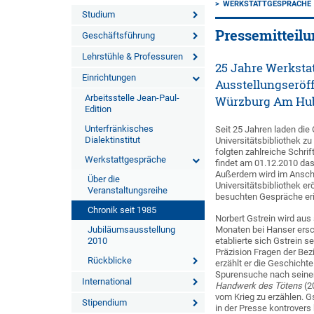
WERKSTATTGESPRÄCHE
Studium
Pressemitteilun
Geschäftsführung
Lehrstühle & Professuren
25 Jahre Werksta
Einrichtungen
Ausstellungseröff
Arbeitsstelle Jean-Paul-
Würzburg Am Hub
Edition
Unterfränkisches
Seit 25 Jahren laden die
Dialektinstitut
Universitätsbibliothek z
folgten zahlreiche Schri
Werkstattgespräche
findet am 01.12.2010 das
Außerdem wird im Anschl
Über die
Universitätsbibliothek er
Veranstaltungsreihe
besuchten Gespräche eri
Chronik seit 1985
Norbert Gstrein wird a
Jubiläumsausstellung
Monaten bei Hanser ersc
2010
etablierte sich Gstrein s
Präzision Fragen der Bez
Rückblicke
erzählt er die Geschicht
Spurensuche nach seinem
International
Handwerk des Tötens
(2
vom Krieg zu erzählen. G
Stipendium
in der Presse kontrovers