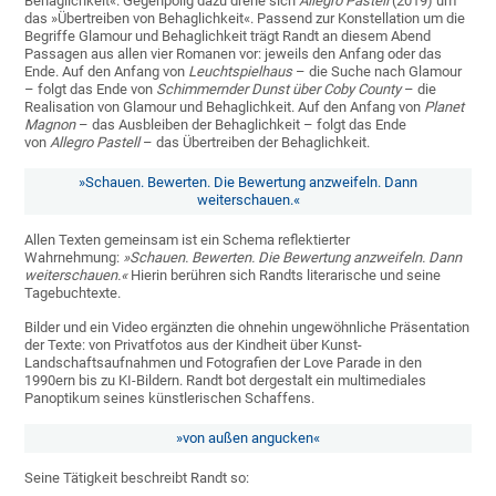
Behaglichkeit«. Gegenpolig dazu drehe sich
Allegro Pastell
(2019) um
das »Übertreiben von Behaglichkeit«. Passend zur Konstellation um die
Begriffe Glamour und Behaglichkeit trägt Randt an diesem Abend
Passagen aus allen vier Romanen vor: jeweils den Anfang oder das
Ende. Auf den Anfang von
Leuchtspielhaus
– die Suche nach Glamour
– folgt das Ende von
Schimmernder Dunst über Coby County
– die
Realisation von Glamour und Behaglichkeit. Auf den Anfang von
Planet
Magnon
– das Ausbleiben der Behaglichkeit – folgt das Ende
von
Allegro Pastell
– das Übertreiben der Behaglichkeit.
»Schauen. Bewerten. Die Bewertung anzweifeln. Dann
weiterschauen.«
Allen Texten gemeinsam ist ein Schema reflektierter
Wahrnehmung:
»Schauen. Bewerten. Die Bewertung anzweifeln. Dann
weiterschauen.«
Hierin berühren sich Randts literarische und seine
Tagebuchtexte.
Bilder und ein Video ergänzten die ohnehin ungewöhnliche Präsentation
der Texte: von Privatfotos aus der Kindheit über Kunst-
Landschaftsaufnahmen und Fotografien der Love Parade in den
1990ern bis zu KI-Bildern. Randt bot dergestalt ein multimediales
Panoptikum seines künstlerischen Schaffens.
»von außen angucken«
Seine Tätigkeit beschreibt Randt so: