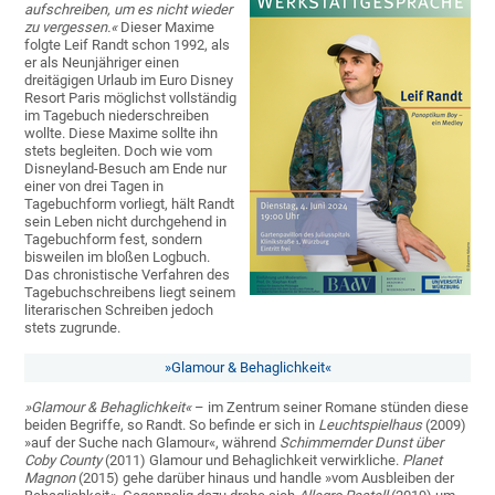
aufschreiben, um es nicht wieder
zu vergessen.«
Dieser Maxime
folgte Leif Randt schon 1992, als
er als Neunjähriger einen
dreitägigen Urlaub im Euro Disney
Resort Paris möglichst vollständig
im Tagebuch niederschreiben
wollte. Diese Maxime sollte ihn
stets begleiten. Doch wie vom
Disneyland-Besuch am Ende nur
einer von drei Tagen in
Tagebuchform vorliegt, hält Randt
sein Leben nicht durchgehend in
Tagebuchform fest, sondern
bisweilen im bloßen Logbuch.
Das chronistische Verfahren des
Tagebuchschreibens liegt seinem
literarischen Schreiben jedoch
stets zugrunde.
»Glamour & Behaglichkeit«
»Glamour & Behaglichkeit«
– im Zentrum seiner Romane stünden diese
beiden Begriffe, so Randt. So befinde er sich in
Leuchtspielhaus
(2009)
»auf der Suche nach Glamour«, während
Schimmernder Dunst über
Coby County
(2011) Glamour und Behaglichkeit verwirkliche.
Planet
Magnon
(2015) gehe darüber hinaus und handle »vom Ausbleiben der