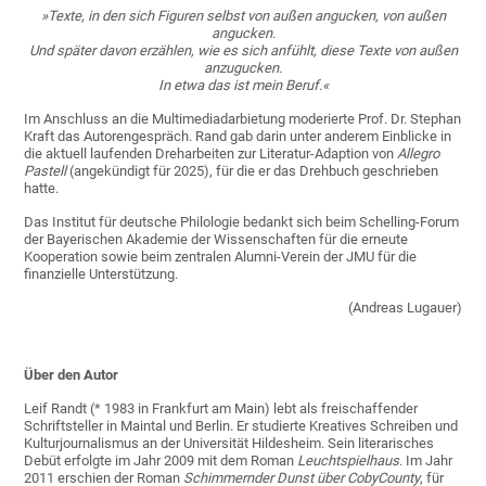
»Texte, in den sich Figuren selbst von außen angucken, von außen
angucken.
Und später davon erzählen, wie es sich anfühlt, diese Texte von außen
anzugucken.
In etwa das ist mein Beruf.«
Im Anschluss an die Multimediadarbietung moderierte Prof. Dr. Stephan
Kraft das Autorengespräch. Rand gab darin unter anderem Einblicke in
die aktuell laufenden Dreharbeiten zur Literatur-Adaption von
Allegro
Pastell
(angekündigt für 2025), für die er das Drehbuch geschrieben
hatte.
Das Institut für deutsche Philologie bedankt sich beim Schelling-Forum
der Bayerischen Akademie der Wissenschaften für die erneute
Kooperation sowie beim zentralen Alumni-Verein der JMU für die
finanzielle Unterstützung.
(Andreas Lugauer)
Über den Autor
Leif Randt (* 1983 in Frankfurt am Main) lebt als freischaffender
Schriftsteller in Maintal und Berlin. Er studierte Kreatives Schreiben und
Kulturjournalismus an der Universität Hildesheim. Sein literarisches
Debüt erfolgte im Jahr 2009 mit dem Roman
Leuchtspielhaus
. Im Jahr
2011 erschien der Roman
Schimmernder Dunst über CobyCounty
, für