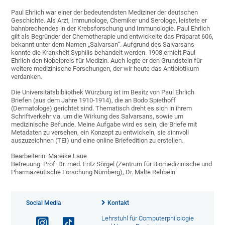
Paul Ehrlich war einer der bedeutendsten Mediziner der deutschen
Geschichte. Als Arzt, Immunologe, Chemiker und Serologe, leistete er
bahnbrechendes in der Krebsforschung und Immunologie. Paul Ehrlich
gilt als Begründer der Chemotherapie und entwickelte das Präparat 606,
bekannt unter dem Namen „Salvarsan“. Aufgrund des Salvarsans
konnte die Krankheit Syphilis behandelt werden. 1908 erhielt Paul
Ehrlich den Nobelpreis für Medizin. Auch legte er den Grundstein für
weitere medizinische Forschungen, der wir heute das Antibiotikum
verdanken.
Die Universitätsbibliothek Würzburg ist im Besitz von Paul Ehrlich
Briefen (aus dem Jahre 1910-1914), die an Bodo Spiethoff
(Dermatologe) gerichtet sind. Thematisch dreht es sich in ihrem
Schriftverkehr v.a. um die Wirkung des Salvarsans, sowie um
medizinische Befunde. Meine Aufgabe wird es sein, die Briefe mit
Metadaten zu versehen, ein Konzept zu entwickeln, sie sinnvoll
auszuzeichnen (TEI) und eine online Briefedition zu erstellen.
Bearbeiterin: Mareike Laue
Betreuung: Prof. Dr. med. Fritz Sörgel (Zentrum für Biomedizinische und
Pharmazeutische Forschung Nürnberg), Dr. Malte Rehbein
Social Media
Kontakt
Lehrstuhl für Computerphilologie