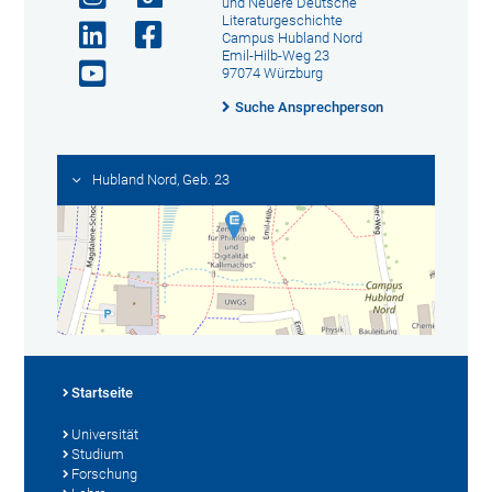
und Neuere Deutsche
Literaturgeschichte
Campus Hubland Nord
Emil-Hilb-Weg 23
97074 Würzburg
Suche Ansprechperson
Hubland Nord, Geb. 23
Startseite
Universität
Studium
Forschung