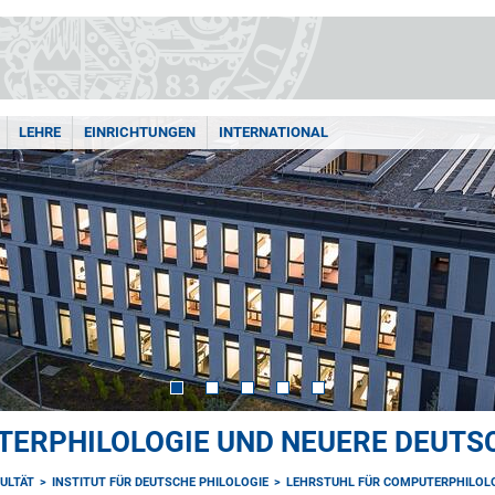
LEHRE
EINRICHTUNGEN
INTERNATIONAL
TERPHILOLOGIE UND NEUERE DEUTS
ULTÄT
INSTITUT FÜR DEUTSCHE PHILOLOGIE
LEHRSTUHL FÜR COMPUTERPHILOLO