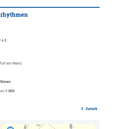
sarhythmen
 c.t.
furt am Main)
ythmen
aum
1.003
.
Zurück