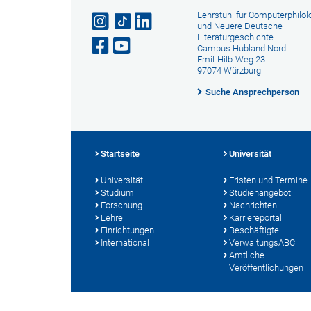
Lehrstuhl für Computerphilol
und Neuere Deutsche
Literaturgeschichte
Campus Hubland Nord
Emil-Hilb-Weg 23
97074 Würzburg
Suche Ansprechperson
Startseite
Universität
Universität
Fristen und Termine
Studium
Studienangebot
Forschung
Nachrichten
Lehre
Karriereportal
Einrichtungen
Beschäftigte
International
VerwaltungsABC
Amtliche
Veröffentlichungen