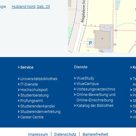
ogie
Hubland Nord, Geb. 23
Dienste
Service
K
WueStudy
Universitätsbibliothek
T
WueCampus
IT-Dienste
A
Vorlesungsverzeichnis
Hochschulsport
S
Online-Bewerbung und
Studienberatung
P
Online-Einschreibung
Prüfungsamt
S
Katalog der Bibliothek
Studierendenkanzlei
S
Studierendenvertretung
T
Career Centre
Hi
Impressum
Datenschutz
Barrierefreiheit