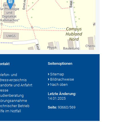
Seitenoptionen
ontakt
Sitemap
elefon- und
Bildnachweise
dressverzeichnis
Nach oben
tandorte und Anfahrt
resse
Letzte Änderung:
tudienberatung
14.01.2025
törungsannahme
echnischer Betrieb
Seite:
93660/569
lfe im Notfall