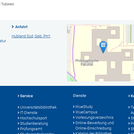
d Tutoren
Anfahrt
Hubland Süd, Geb. PH1
atur
Dienste
Service
K
WueStudy
Universitätsbibliothek
T
WueCampus
IT-Dienste
A
Vorlesungsverzeichnis
Hochschulsport
S
Online-Bewerbung und
Studienberatung
P
Online-Einschreibung
Prüfungsamt
S
Katalog der Bibliothek