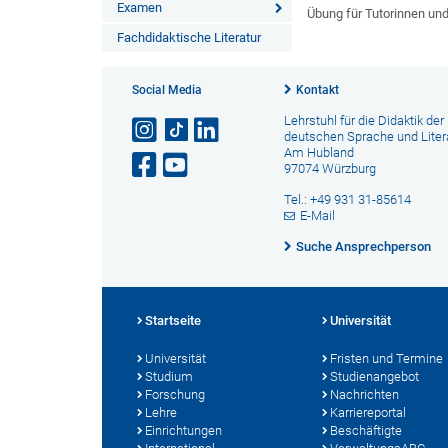
Examen
Übung für Tutorinnen un
Fachdidaktische Literatur
Social Media
Kontakt
Lehrstuhl für die Didaktik der
deutschen Sprache und Liter
Am Hubland
97074 Würzburg
Tel.: +49 931 31-85614
E-Mail
Suche Ansprechperson
Startseite
Universität
Universität
Fristen und Termine
Studium
Studienangebot
Forschung
Nachrichten
Lehre
Karriereportal
Einrichtungen
Beschäftigte