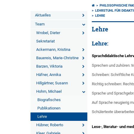
PHILOSOPHISCHE FAK
LEHRSTUHL FÜR DIDAKT
Aktuelles
LEHRE
Team
Lehre
Wrobel, Dieter
Sekretariat
Lehre:
Ackermann, Kristina
Sprachdidaktische Lehr
Bauereis, Marie-Christine
Sprechen und zuhören: 
Barzen, Viktoria
Häfner, Annika
Schreiben: Schriftliche
Hillgärtner, Susann
Richtig schreiben: Recht
Hohm, Michael
Sprache und Sprachgebra
Biografisches
Auf Sprache neugierig m
Publikationen
Schülertexte überarbeiten
Lehre
Hübner, Roberto
Lese-, literatur- und me
Kleer, Gabriele