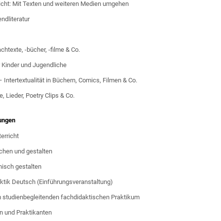
richt: Mit Texten und weiteren Medien umgehen
ndliteratur
htexte, -bücher, -filme & Co.
ür Kinder und Jugendliche
 Intertextualität in Büchern, Comics, Filmen & Co.
, Lieder, Poetry Clips & Co.
tungen
erricht
uchen und gestalten
nisch gestalten
ktik Deutsch (Einführungsveranstaltung)
m studienbegleitenden fachdidaktischen Praktikum
n und Praktikanten