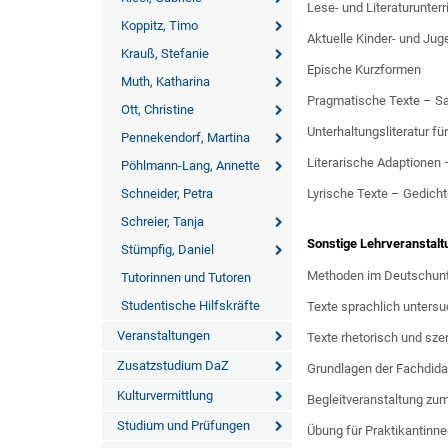
Lese- und Literaturunter
Koppitz, Timo
Aktuelle Kinder- und Juge
Krauß, Stefanie
Epische Kurzformen
Muth, Katharina
Pragmatische Texte – Sac
Ott, Christine
Unterhaltungsliteratur f
Pennekendorf, Martina
Literarische Adaptionen –
Pöhlmann-Lang, Annette
Schneider, Petra
Lyrische Texte – Gedichte
Schreier, Tanja
Sonstige Lehrveranstal
Stümpfig, Daniel
Methoden im Deutschunt
Tutorinnen und Tutoren
Studentische Hilfskräfte
Texte sprachlich unters
Veranstaltungen
Texte rhetorisch und sze
Zusatzstudium DaZ
Grundlagen der Fachdida
Kulturvermittlung
Begleitveranstaltung zu
Studium und Prüfungen
Übung für Praktikantinne