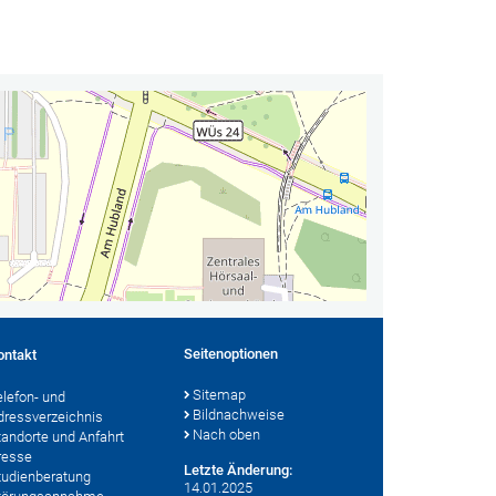
Seitenoptionen
ontakt
Sitemap
elefon- und
Bildnachweise
dressverzeichnis
Nach oben
tandorte und Anfahrt
resse
Letzte Änderung:
tudienberatung
14.01.2025