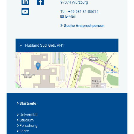
97074 Würzburg
Tel.: +49 931 31-85614
E-Mail
Suche Ansprechperson
Hubland Süd, Geb. PH1
Startseite
Universität
Studium
Forschung
Lehre