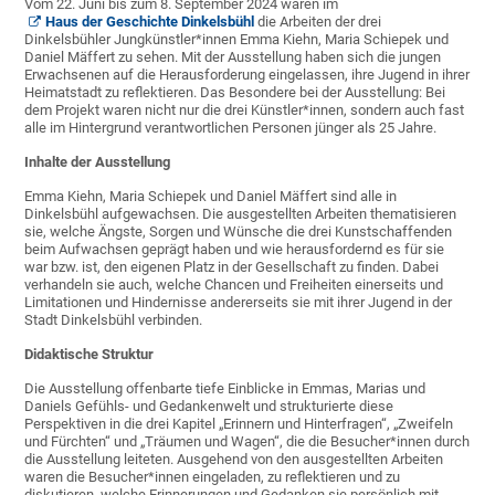
Vom 22. Juni bis zum 8. September 2024 waren im
Haus der Geschichte Dinkelsbühl
die Arbeiten der drei
Dinkelsbühler Jungkünstler*innen Emma Kiehn, Maria Schiepek und
Daniel Mäffert zu sehen. Mit der Ausstellung haben sich die jungen
Erwachsenen auf die Herausforderung eingelassen, ihre Jugend in ihrer
Heimatstadt zu reflektieren. Das Besondere bei der Ausstellung: Bei
dem Projekt waren nicht nur die drei Künstler*innen, sondern auch fast
alle im Hintergrund verantwortlichen Personen jünger als 25 Jahre.
Inhalte der Ausstellung
Emma Kiehn, Maria Schiepek und Daniel Mäffert sind alle in
Dinkelsbühl aufgewachsen. Die ausgestellten Arbeiten thematisieren
sie, welche Ängste, Sorgen und Wünsche die drei Kunstschaffenden
beim Aufwachsen geprägt haben und wie herausfordernd es für sie
war bzw. ist, den eigenen Platz in der Gesellschaft zu finden. Dabei
verhandeln sie auch, welche Chancen und Freiheiten einerseits und
Limitationen und Hindernisse andererseits sie mit ihrer Jugend in der
Stadt Dinkelsbühl verbinden.
Didaktische Struktur
Die Ausstellung offenbarte tiefe Einblicke in Emmas, Marias und
Daniels Gefühls- und Gedankenwelt und strukturierte diese
Perspektiven in die drei Kapitel „Erinnern und Hinterfragen“, „Zweifeln
und Fürchten“ und „Träumen und Wagen“, die die Besucher*innen durch
die Ausstellung leiteten. Ausgehend von den ausgestellten Arbeiten
waren die Besucher*innen eingeladen, zu reflektieren und zu
diskutieren, welche Erinnerungen und Gedanken sie persönlich mit