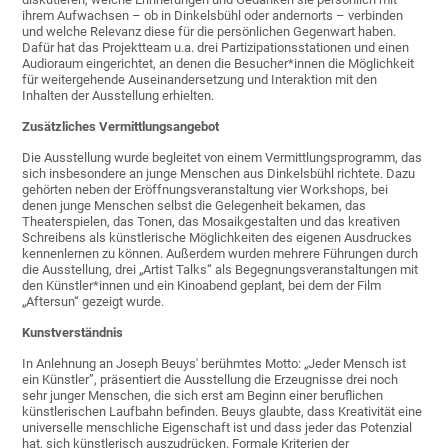
ihrem Aufwachsen – ob in Dinkelsbühl oder andernorts – verbinden
und welche Relevanz diese für die persönlichen Gegenwart haben.
Dafür hat das Projektteam u.a. drei Partizipationsstationen und einen
Audioraum eingerichtet, an denen die Besucher*innen die Möglichkeit
für weitergehende Auseinandersetzung und Interaktion mit den
Inhalten der Ausstellung erhielten.
Zusätzliches Vermittlungsangebot
Die Ausstellung wurde begleitet von einem Vermittlungsprogramm, das
sich insbesondere an junge Menschen aus Dinkelsbühl richtete. Dazu
gehörten neben der Eröffnungsveranstaltung vier Workshops, bei
denen junge Menschen selbst die Gelegenheit bekamen, das
Theaterspielen, das Tonen, das Mosaikgestalten und das kreativen
Schreibens als künstlerische Möglichkeiten des eigenen Ausdruckes
kennenlernen zu können. Außerdem wurden mehrere Führungen durch
die Ausstellung, drei „Artist Talks“ als Begegnungsveranstaltungen mit
den Künstler*innen und ein Kinoabend geplant, bei dem der Film
„Aftersun“ gezeigt wurde.
Kunstverständnis
In Anlehnung an Joseph Beuys' berühmtes Motto: „Jeder Mensch ist
ein Künstler”, präsentiert die Ausstellung die Erzeugnisse drei noch
sehr junger Menschen, die sich erst am Beginn einer beruflichen
künstlerischen Laufbahn befinden. Beuys glaubte, dass Kreativität eine
universelle menschliche Eigenschaft ist und dass jeder das Potenzial
hat, sich künstlerisch auszudrücken. Formale Kriterien der